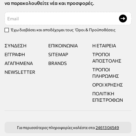
να παρακολουθείτε νέα και προσφορές.
Email
Έχω διαβάσει και αποδέχομαι τους
Όροι & Προϋποθέσεις
ΣΎΝΔΕΣΗ
ΕΠΙΚΟΙΝΩΝΊΑ
Η ΕΤΑΙΡΕΊΑ
ΕΓΓΡΑΦΉ
SITEMAP
ΤΡΌΠΟΙ
ΑΠΟΣΤΟΛΉΣ
ΑΓΑΠΗΜΈΝΑ
BRANDS
ΤΡΌΠΟΙ
NEWSLETTER
ΠΛΗΡΩΜΉΣ
ΌΡΟΙ ΧΡΉΣΗΣ
ΠΟΛΙΤΙΚΉ
ΕΠΙΣΤΡΟΦΏΝ
Για περισσότερες πληροφορίες καλέστε στο
24613 04549