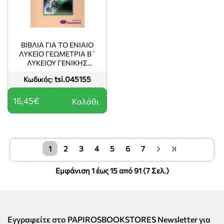
ΒΙΒΛΙΑ ΓΙΑ ΤΟ ΕΝΙΑΙΟ
ΛΥΚΕΙΟ ΓΕΩΜΕΤΡΙΑ Β΄
ΛΥΚΕΙΟΥ ΓΕΝΙΚΗΣ
ΠΑΙΔΕΙΑΣ
tsi.045155
Κωδικός:
16,45€
Καλάθι
1
2
3
4
5
6
7
Εμφάνιση 1 έως 15 από 91 (7 Σελ.)
Εγγραφείτε στο PAPIROSBOOKSTORES Newsletter για