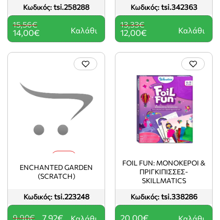
tsi.258288
tsi.342363
Κωδικός:
Κωδικός:
ΑΝΑΠΗΡΙΑ
15,56€
13,33€
Καλάθι
Καλάθι
14,00€
12,00€
-20%
FOIL FUN: ΜΟΝΟΚΕΡΟΙ &
ENCHANTED GARDEN
ΠΡΙΓΚΙΠΙΣΣΕΣ-
(SCRATCH)
SKILLMATICS
tsi.223248
tsi.338286
Κωδικός:
Κωδικός:
9,90€
7,92€
20,00€
Καλάθι
Καλάθι