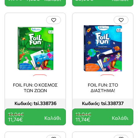
-10%
-10%
FOIL FUN: Ο ΚΟΣΜΟΣ
FOIL FUN: ΣΤΟ
ΤΩΝ ΖΩΩΝ
ΔΙΑΣΤΗΜΑ!
tsi.338736
tsi.338737
Κωδικός:
Κωδικός:
13,04€
13,04€
Καλάθι
Καλάθι
11,74€
11,74€