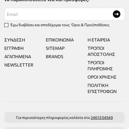
Email
Έχω διαβάσει και αποδέχομαι τους
Όροι & Προϋποθέσεις
ΣΎΝΔΕΣΗ
ΕΠΙΚΟΙΝΩΝΊΑ
Η ΕΤΑΙΡΕΊΑ
ΕΓΓΡΑΦΉ
SITEMAP
ΤΡΌΠΟΙ
ΑΠΟΣΤΟΛΉΣ
ΑΓΑΠΗΜΈΝΑ
BRANDS
ΤΡΌΠΟΙ
NEWSLETTER
ΠΛΗΡΩΜΉΣ
ΌΡΟΙ ΧΡΉΣΗΣ
ΠΟΛΙΤΙΚΉ
ΕΠΙΣΤΡΟΦΏΝ
Για περισσότερες πληροφορίες καλέστε στο
24613 04549