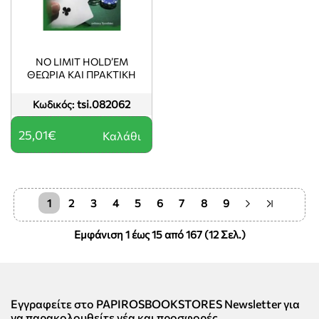
NO LIMIT HOLD’EM
ΘΕΩΡΙΑ ΚΑΙ ΠΡΑΚΤΙΚΗ
tsi.082062
Κωδικός:
25,01€
Καλάθι
1
2
3
4
5
6
7
8
9
Εμφάνιση 1 έως 15 από 167 (12 Σελ.)
Εγγραφείτε στο PAPIROSBOOKSTORES Newsletter για
να παρακολουθείτε νέα και προσφορές.