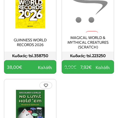
-20%
MAGICAL WORLD &
GUINNESS WORLD
MYTHICAL CREATURES
RECORDS 2026
(SCRATCH)
tsi.358750
tsi.223250
Κωδικός:
Κωδικός:
38,00€
9,90€
7,92€
Καλάθι
Καλάθι