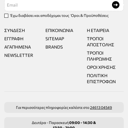
Email
Έχω διαβάσει και αποδέχομαι τους
Όροι & Προϋποθέσεις
ΣΎΝΔΕΣΗ
ΕΠΙΚΟΙΝΩΝΊΑ
Η ΕΤΑΙΡΕΊΑ
ΕΓΓΡΑΦΉ
SITEMAP
ΤΡΌΠΟΙ
ΑΠΟΣΤΟΛΉΣ
ΑΓΑΠΗΜΈΝΑ
BRANDS
ΤΡΌΠΟΙ
NEWSLETTER
ΠΛΗΡΩΜΉΣ
ΌΡΟΙ ΧΡΉΣΗΣ
ΠΟΛΙΤΙΚΉ
ΕΠΙΣΤΡΟΦΏΝ
Για περισσότερες πληροφορίες καλέστε στο
24613 04549
Δευτέρα - Παρασκευή
09:00 - 14:30 &
17:30 - 21:00