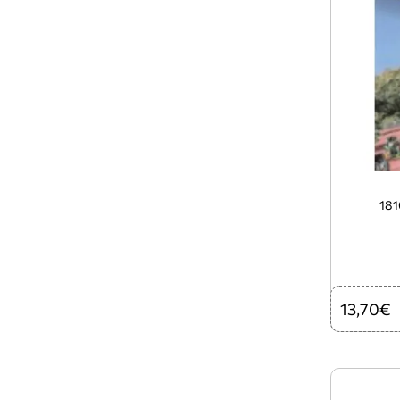
18
13,70€