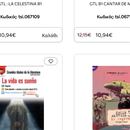
GTL : LA CELESTINA B1
GTL B1 CANTAR DE M
tsi.067109
tsi.067
Κωδικός:
Κωδικός:
10,94€
12,15€
10,94€
Καλάθι