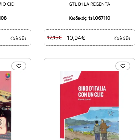
IO CID
GTL B1 LA REGENTA
108
tsi.067110
Κωδικός:
12,15€
10,94€
Καλάθι
Καλάθι