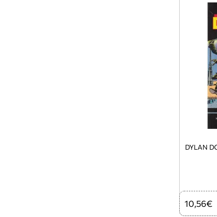
DYLAN DO
10,56€