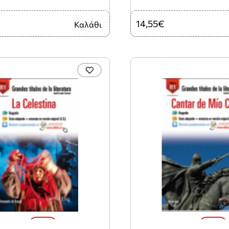
14,55€
Καλάθι
-10%
-10%