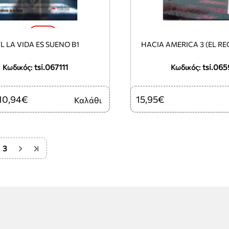
-10%
L LA VIDA ES SUENO B1
HACIA AMERICA 3 (EL RE
tsi.067111
tsi.065
Κωδικός:
Κωδικός:
10,94€
15,95€
Καλάθι
3