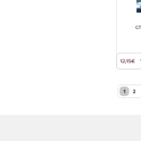
GT
12,15€
1
2