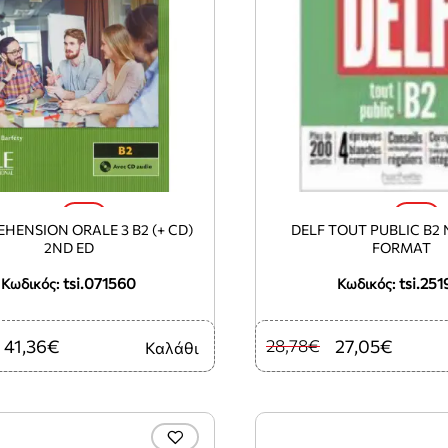
-5%
-6%
HENSION ORALE 3 B2 (+ CD)
DELF TOUT PUBLIC B2
2ND ED
FORMAT
tsi.071560
tsi.251
Κωδικός:
Κωδικός:
41,36€
28,78€
27,05€
Καλάθι