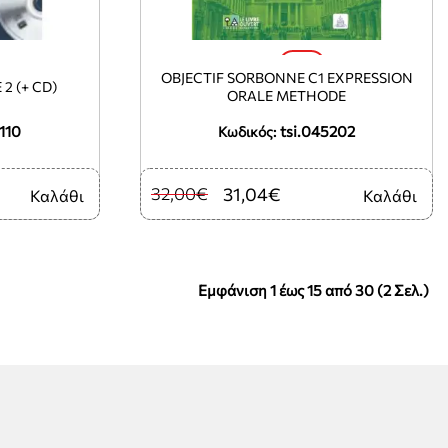
-3%
OBJECTIF SORBONNE C1 EXPRESSION
2 (+ CD)
ORALE METHODE
110
tsi.045202
Κωδικός:
32,00€
31,04€
Καλάθι
Καλάθι
Εμφάνιση 1 έως 15 από 30 (2 Σελ.)