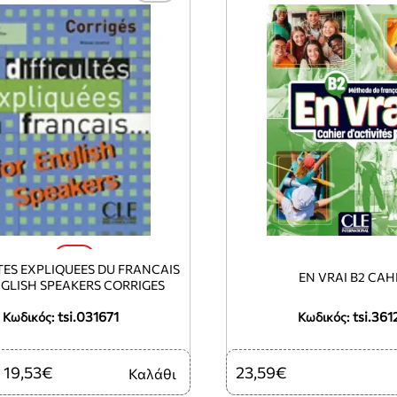
-5%
TES EXPLIQUEES DU FRANCAIS
EN VRAI B2 CAH
GLISH SPEAKERS CORRIGES
tsi.031671
tsi.361
Κωδικός:
Κωδικός:
19,53€
23,59€
Καλάθι