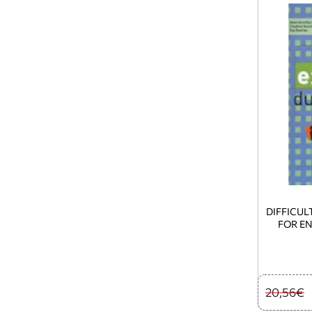
DIFFICUL
FOR EN
20,56€