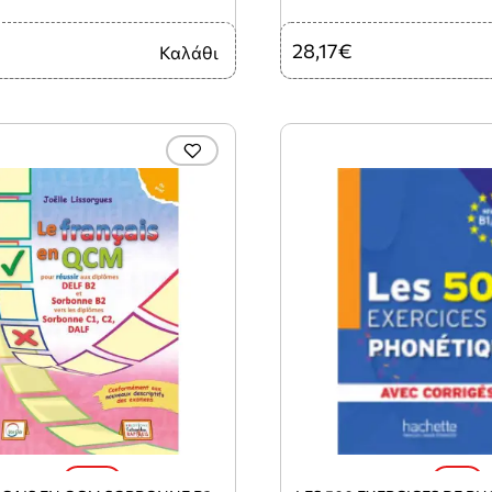
28,17€
Καλάθι
-10%
-6%