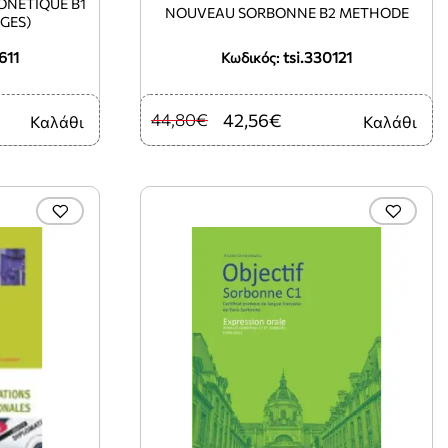
HONETIQUE B1
NOUVEAU SORBONNE B2 METHODE
IGES)
611
tsi.330121
Κωδικός:
44,80€
42,56€
Καλάθι
Καλάθι