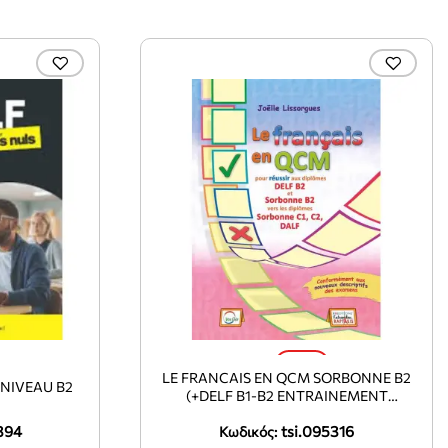
-10%
LE FRANCAIS EN QCM SORBONNE B2
 NIVEAU B2
(+DELF B1-B2 ENTRAINEMENT
COMPREHENSION ECRITE ET ORALE)
394
tsi.095316
Κωδικός: