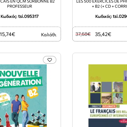
NCAIS EN QCM SORBONNE B2
LES 500 EXERCICES DE P
PROFESSEUR
+ B2 (+ CD + CORR
tsi.095317
tsi.029
Κωδικός:
Κωδικός:
15,74€
37,68€
35,42€
Καλάθι