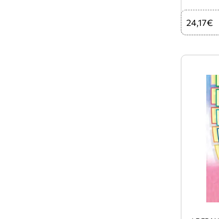
24,17€