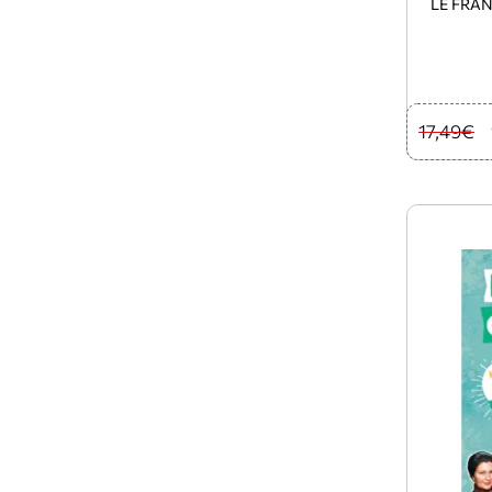
LE FRA
17,49€