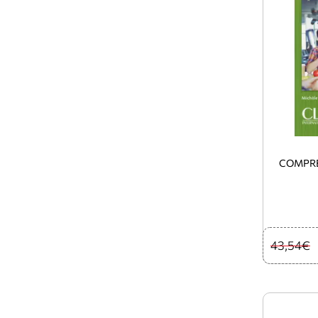
COMPRE
43,54€