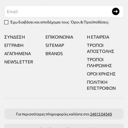
Email
Έχω διαβάσει και αποδέχομαι τους
Όροι & Προϋποθέσεις
ΣΎΝΔΕΣΗ
ΕΠΙΚΟΙΝΩΝΊΑ
Η ΕΤΑΙΡΕΊΑ
ΕΓΓΡΑΦΉ
SITEMAP
ΤΡΌΠΟΙ
ΑΠΟΣΤΟΛΉΣ
ΑΓΑΠΗΜΈΝΑ
BRANDS
ΤΡΌΠΟΙ
NEWSLETTER
ΠΛΗΡΩΜΉΣ
ΌΡΟΙ ΧΡΉΣΗΣ
ΠΟΛΙΤΙΚΉ
ΕΠΙΣΤΡΟΦΏΝ
Για περισσότερες πληροφορίες καλέστε στο
24613 04549