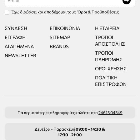
Έχω διαβάσει και αποδέχομαι τους
Όροι & Προϋποθέσεις
ΣΎΝΔΕΣΗ
ΕΠΙΚΟΙΝΩΝΊΑ
Η ΕΤΑΙΡΕΊΑ
ΕΓΓΡΑΦΉ
SITEMAP
ΤΡΌΠΟΙ
ΑΠΟΣΤΟΛΉΣ
ΑΓΑΠΗΜΈΝΑ
BRANDS
ΤΡΌΠΟΙ
NEWSLETTER
ΠΛΗΡΩΜΉΣ
ΌΡΟΙ ΧΡΉΣΗΣ
ΠΟΛΙΤΙΚΉ
ΕΠΙΣΤΡΟΦΏΝ
Για περισσότερες πληροφορίες καλέστε στο
24613 04549
Δευτέρα - Παρασκευή
09:00 - 14:30 &
17:30 - 21:00