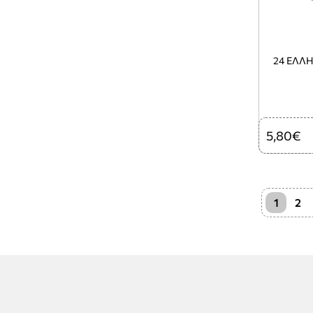
24 ΕΛΛ
5,80€
1
2