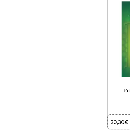
10
20,30€