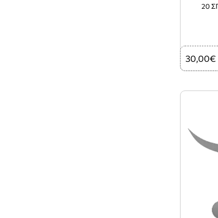
20 Σ
30,00€