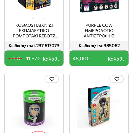
-10%
KOSMOS ΠΑΙΧΝΙΔΙ
PURPLE COW
ΕΚΠΑΙΔΕΥΤΙΚΟ
ΗΜΕΡΟΛΌΓΙΟ
ΡΟΜΠΟΤΑΚΙ REBOTZ
ΑΝΤΊΣΤΡΟΦΗΣ
PITTI STEM KITS
ΜΈΤΡΗΣΗΣ
mat.237.617073
tsr.385062
Κωδικός:
Κωδικός:
`ΣΥΝΑΡΠΑΣΤΙΚΆ
ΠΕΙΡΆΜΑΤΑ`
13,19€
11,87€
48,00€
Καλάθι
Καλάθι