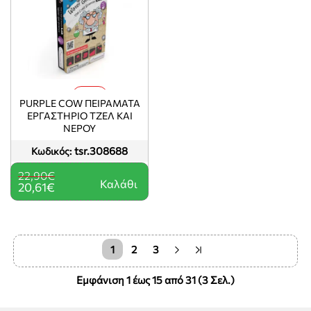
-10%
PURPLE COW ΠΕΙΡΆΜΑΤΑ
ΕΡΓΑΣΤΉΡΙΟ ΤΖΕΛ ΚΑΙ
ΝΕΡΟΎ
tsr.308688
Κωδικός:
22,90€
Καλάθι
20,61€
1
2
3
Εμφάνιση 1 έως 15 από 31 (3 Σελ.)