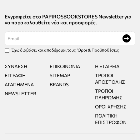
Εγγραφείτε στο PAPIROSBOOKSTORES Newsletter για
να παρακολουθείτε νέα και προσφορές.
Email
Έχω διαβάσει και αποδέχομαι τους
Όροι & Προϋποθέσεις
ΣΎΝΔΕΣΗ
ΕΠΙΚΟΙΝΩΝΊΑ
Η ΕΤΑΙΡΕΊΑ
ΕΓΓΡΑΦΉ
SITEMAP
ΤΡΌΠΟΙ
ΑΠΟΣΤΟΛΉΣ
ΑΓΑΠΗΜΈΝΑ
BRANDS
ΤΡΌΠΟΙ
NEWSLETTER
ΠΛΗΡΩΜΉΣ
ΌΡΟΙ ΧΡΉΣΗΣ
ΠΟΛΙΤΙΚΉ
ΕΠΙΣΤΡΟΦΏΝ