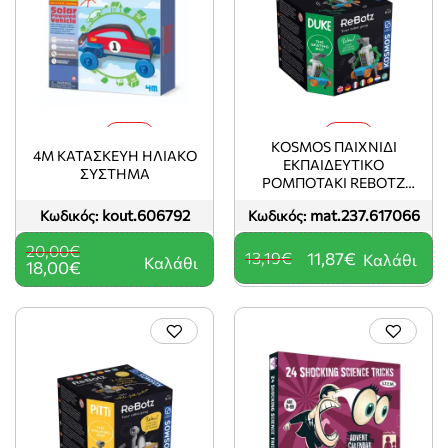
-10%
-10%
KOSMOS ΠΑΙΧΝΙΔΙ
4M ΚΑΤΑΣΚΕΥΗ ΗΛΙΑΚΟ
ΕΚΠΑΙΔΕΥΤΙΚΟ
ΣΥΣΤΗΜΑ
ΡΟΜΠΟΤΑΚΙ REBOTZ
DUKE STEM KITS
kout.606792
mat.237.617066
Κωδικός:
Κωδικός:
20,00€
13,19€
11,87€
Καλάθι
Καλάθι
18,00€