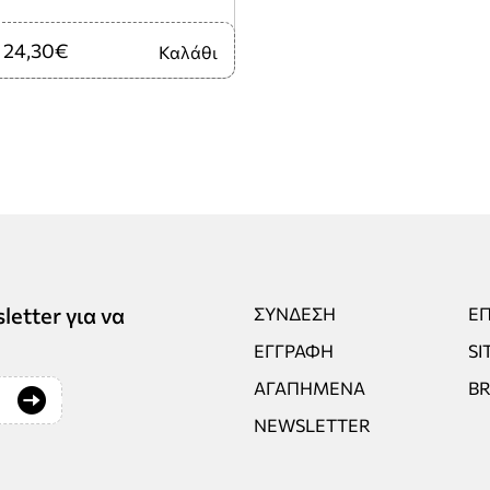
24,30€
Καλάθι
tter για να
ΣΎΝΔΕΣΗ
ΕΠ
ΕΓΓΡΑΦΉ
SI
ΑΓΑΠΗΜΈΝΑ
B
NEWSLETTER