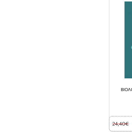
ΒΙΟΛ
24,40€