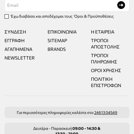
Email
Έχω διαβάσει και αποδέχομαι τους
Όροι & Προϋποθέσεις
ΣΎΝΔΕΣΗ
ΕΠΙΚΟΙΝΩΝΊΑ
Η ΕΤΑΙΡΕΊΑ
ΕΓΓΡΑΦΉ
SITEMAP
ΤΡΌΠΟΙ
ΑΠΟΣΤΟΛΉΣ
ΑΓΑΠΗΜΈΝΑ
BRANDS
ΤΡΌΠΟΙ
NEWSLETTER
ΠΛΗΡΩΜΉΣ
ΌΡΟΙ ΧΡΉΣΗΣ
ΠΟΛΙΤΙΚΉ
ΕΠΙΣΤΡΟΦΏΝ
Για περισσότερες πληροφορίες καλέστε στο
24613 04549
Δευτέρα - Παρασκευή
09:00 - 14:30 &
17:30 - 21:00