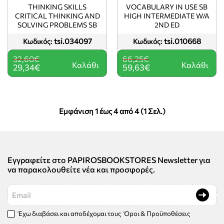
-10%
-10%
THINKING SKILLS
VOCABULARY IN USE SB
CRITICAL THINKING AND
HIGH INTERMEDIATE W/A
SOLVING PROBLEMS SB
2ND ED
tsi.034097
tsi.010668
Κωδικός:
Κωδικός:
32,60€
66,25€
Καλάθι
Καλάθι
29,34€
59,63€
Εμφάνιση 1 έως 4 από 4 (1 Σελ.)
Εγγραφείτε στο PAPIROSBOOKSTORES Newsletter για
να παρακολουθείτε νέα και προσφορές.
Email
Έχω διαβάσει και αποδέχομαι τους
Όροι & Προϋποθέσεις