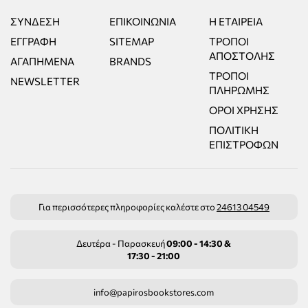
ΣΎΝΔΕΣΗ
ΕΠΙΚΟΙΝΩΝΊΑ
Η ΕΤΑΙΡΕΊΑ
ΕΓΓΡΑΦΉ
SITEMAP
ΤΡΌΠΟΙ
ΑΠΟΣΤΟΛΉΣ
ΑΓΑΠΗΜΈΝΑ
BRANDS
ΤΡΌΠΟΙ
NEWSLETTER
ΠΛΗΡΩΜΉΣ
ΌΡΟΙ ΧΡΉΣΗΣ
ΠΟΛΙΤΙΚΉ
ΕΠΙΣΤΡΟΦΏΝ
Για περισσότερες πληροφορίες καλέστε στο
24613 04549
Δευτέρα - Παρασκευή
09:00 - 14:30 &
17:30 - 21:00
info@papirosbookstores.com