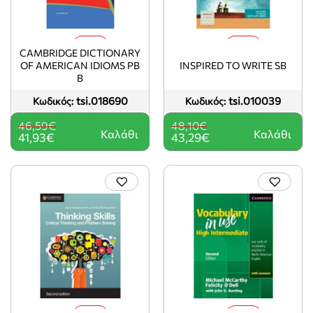
-10%
-10%
CAMBRIDGE DICTIONARY
OF AMERICAN IDIOMS PB
INSPIRED TO WRITE SB
B
tsi.018690
tsi.010039
Κωδικός:
Κωδικός:
46,59€
48,10€
Καλάθι
Καλάθι
41,93€
43,29€