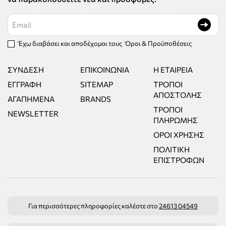
Email
Έχω διαβάσει και αποδέχομαι τους
Όροι & Προϋποθέσεις
ΣΎΝΔΕΣΗ
ΕΠΙΚΟΙΝΩΝΊΑ
Η ΕΤΑΙΡΕΊΑ
ΕΓΓΡΑΦΉ
SITEMAP
ΤΡΌΠΟΙ
ΑΠΟΣΤΟΛΉΣ
ΑΓΑΠΗΜΈΝΑ
BRANDS
ΤΡΌΠΟΙ
NEWSLETTER
ΠΛΗΡΩΜΉΣ
ΌΡΟΙ ΧΡΉΣΗΣ
ΠΟΛΙΤΙΚΉ
ΕΠΙΣΤΡΟΦΏΝ
Για περισσότερες πληροφορίες καλέστε στο
24613 04549