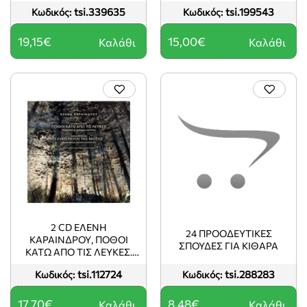
tsi.339635
tsi.199543
Κωδικός:
Κωδικός:
19,15€
15,00€
Καλάθι
Καλάθι
2 CD ΕΛΕΝΗ
24 ΠΡΟΟΔΕΥΤΙΚΕΣ
ΚΑΡΑΙΝΔΡΟΥ, ΠΟΘΟΙ
ΣΠΟΥΔΕΣ ΓΙΑ ΚΙΘΑΡΑ
ΚΑΤΩ ΑΠΟ ΤΙΣ ΛΕΥΚΕΣ.
ΓΛΥΚΟ ΠΟΥΛΙ ΤΗΣ
tsi.112724
tsi.288283
Κωδικός:
Κωδικός:
ΝΙΟΤΗΣ
17,70€
8,48€
Καλάθι
Καλάθι