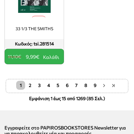
-10%
33 1/3 THE SMITHS
tsi.281514
Κωδικός:
11,10€
9,99€
Καλάθι
1
2
3
4
5
6
7
8
9
Εμφάνιση 1 έως 15 από 1269 (85 Σελ.)
Εγγραφείτε στο PAPIROSBOOKSTORES Newsletter για
να παρακολουθείτε νέα και προσφορές.