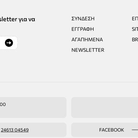
tter για να
ΣΎΝΔΕΣΗ
ΕΠ
ΕΓΓΡΑΦΉ
SI
ΑΓΑΠΗΜΈΝΑ
B
NEWSLETTER
:00
ο
24613 04549
FACEBOOK