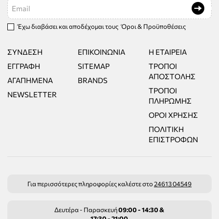
Email
Έχω διαβάσει και αποδέχομαι τους
Όροι & Προϋποθέσεις
ΣΎΝΔΕΣΗ
ΕΠΙΚΟΙΝΩΝΊΑ
Η ΕΤΑΙΡΕΊΑ
ΕΓΓΡΑΦΉ
SITEMAP
ΤΡΌΠΟΙ
ΑΠΟΣΤΟΛΉΣ
ΑΓΑΠΗΜΈΝΑ
BRANDS
ΤΡΌΠΟΙ
NEWSLETTER
ΠΛΗΡΩΜΉΣ
ΌΡΟΙ ΧΡΉΣΗΣ
ΠΟΛΙΤΙΚΉ
ΕΠΙΣΤΡΟΦΏΝ
Για περισσότερες πληροφορίες καλέστε στο
24613 04549
Δευτέρα - Παρασκευή
09:00 - 14:30 &
17:30 - 21:00