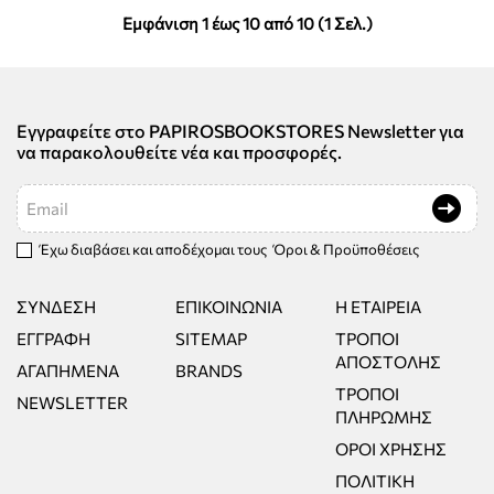
Εμφάνιση 1 έως 10 από 10 (1 Σελ.)
Εγγραφείτε στο PAPIROSBOOKSTORES Newsletter για
να παρακολουθείτε νέα και προσφορές.
Email
Έχω διαβάσει και αποδέχομαι τους
Όροι & Προϋποθέσεις
ΣΎΝΔΕΣΗ
ΕΠΙΚΟΙΝΩΝΊΑ
Η ΕΤΑΙΡΕΊΑ
ΕΓΓΡΑΦΉ
SITEMAP
ΤΡΌΠΟΙ
ΑΠΟΣΤΟΛΉΣ
ΑΓΑΠΗΜΈΝΑ
BRANDS
ΤΡΌΠΟΙ
NEWSLETTER
ΠΛΗΡΩΜΉΣ
ΌΡΟΙ ΧΡΉΣΗΣ
ΠΟΛΙΤΙΚΉ