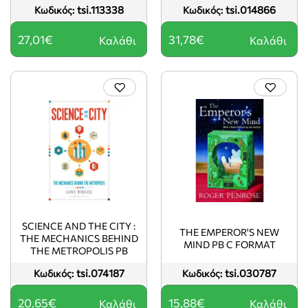
tsi.113338
tsi.014866
Κωδικός:
Κωδικός:
27,01€
31,78€
Καλάθι
Καλάθι
SCIENCE AND THE CITY :
THE EMPEROR'S NEW
THE MECHANICS BEHIND
MIND PB C FORMAT
THE METROPOLIS PB
tsi.074187
tsi.030787
Κωδικός:
Κωδικός:
20,65€
15,88€
Καλάθι
Καλάθι