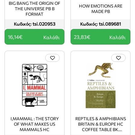
BIG BANG THE ORIGIN OF
HOW EMOTIONS ARE
THE UNIVERSE PB B
MADE PB
FORMAT
tsi.020953
tsi.089681
Κωδικός:
Κωδικός:
16,14€
23,83€
Καλάθι
Καλάθι
I,MAMMAL : THE STORY
REPTILES & AMPHIBIANS
OF WHAT MAKES US
BRITAIN & EUROPE HC
MAMMALS HC
COFFEE TABLE BK.
COFFEE TABLE BK