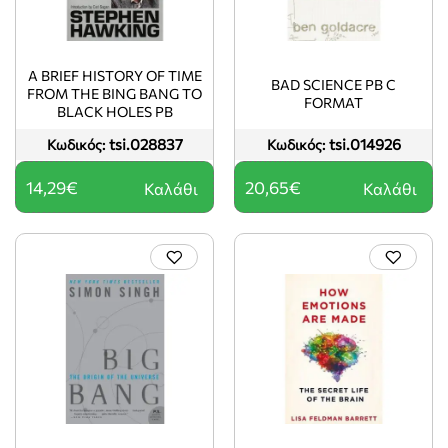
A BRIEF HISTORY OF TIME
BAD SCIENCE PB C
FROM THE BING BANG TO
FORMAT
BLACK HOLES PB
tsi.028837
tsi.014926
Κωδικός:
Κωδικός:
14,29€
20,65€
Καλάθι
Καλάθι