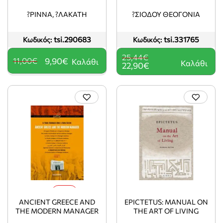
?ΡΙΝΝΑ, ?ΛΑΚΑΤΗ
?ΣΙΟΔΟΥ ΘΕΟΓΟΝΙΑ
tsi.290683
tsi.331765
Κωδικός:
Κωδικός:
25,44€
11,00€
9,90€
Καλάθι
Καλάθι
22,90€
-25%
ANCIENT GREECE AND
EPICTETUS: MANUAL ON
THE MODERN MANAGER
THE ART OF LIVING