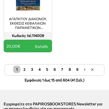
ΑΓΑΠΗΤΟΥ ΔΙΑΚΟΝΟΥ,
ΕΚΘΕΣΙΣ ΚΕΦΑΛΑΙΩΝ
ΠΑΡΑΙΝΕΤΙΚΩΝ
ΝΟΥΘΕΣΙΕΣ ΣΤΟΝ
tsi.114008
Κωδικός:
ΑΥΤΟΚΡΑΤΟΡΑ
ΙΟΥΣΤΙΝΙΑΝΟ Α΄
20,00€
Καλάθι
1
2
3
4
5
6
7
8
9
Εμφάνιση 1 έως 15 από 604 (41 Σελ.)
Εγγραφείτε στο PAPIROSBOOKSTORES Newsletter για
να παρακολουθείτε νέα και προσφορές.