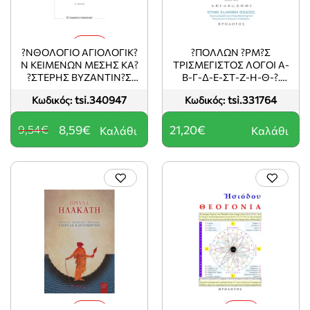
-10%
?ΝΘΟΛΟΓΙΟ ΑΓΙΟΛΟΓΙΚ?
?ΠΟΛΛΩΝ ?ΡΜ?Σ
Ν ΚΕΙΜΕΝΩΝ ΜΕΣΗΣ ΚΑ?
ΤΡΙΣΜΕΓΙΣΤΟΣ ΛΟΓΟΙ Α-
?ΣΤΕΡΗΣ ΒΥΖΑΝΤΙΝ?Σ
Β-Γ-Δ-Ε-ΣΤ-Ζ-Η-Θ-?.
ΠΕΡΙΟΔΟΥ 2Η ΕΚΔΟΣΗ
ΕΤΥΜΗ ?ΛΛΗΝΙΚ? ?
tsi.340947
tsi.331764
Κωδικός:
Κωδικός:
ΠΙΔΟΣΙΣ
9,54€
8,59€
21,20€
Καλάθι
Καλάθι
-10%
-10%