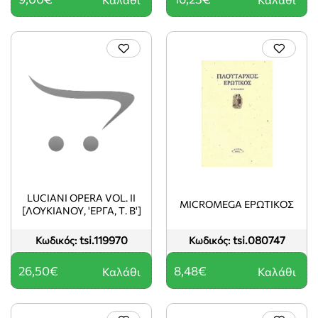
LUCIANI OPERA VOL. II
MICROMEGA ΕΡΩΤΙΚΟΣ
[ΛΟΥΚΙΑΝΟΥ, 'ΕΡΓΑ, Τ. Β']
tsi.119970
tsi.080747
Κωδικός:
Κωδικός:
26,50€
8,48€
Καλάθι
Καλάθι