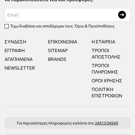
Email
Έχω διαβάσει και αποδέχομαι τους
Όροι & Προϋποθέσεις
ΣΎΝΔΕΣΗ
ΕΠΙΚΟΙΝΩΝΊΑ
Η ΕΤΑΙΡΕΊΑ
ΕΓΓΡΑΦΉ
SITEMAP
ΤΡΌΠΟΙ
ΑΠΟΣΤΟΛΉΣ
ΑΓΑΠΗΜΈΝΑ
BRANDS
ΤΡΌΠΟΙ
NEWSLETTER
ΠΛΗΡΩΜΉΣ
ΌΡΟΙ ΧΡΉΣΗΣ
ΠΟΛΙΤΙΚΉ
ΕΠΙΣΤΡΟΦΏΝ
Για περισσότερες πληροφορίες καλέστε στο
24613 04549