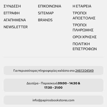
ΣΎΝΔΕΣΗ
ΕΠΙΚΟΙΝΩΝΊΑ
Η ΕΤΑΙΡΕΊΑ
ΕΓΓΡΑΦΉ
SITEMAP
ΤΡΌΠΟΙ
ΑΠΟΣΤΟΛΉΣ
ΑΓΑΠΗΜΈΝΑ
BRANDS
ΤΡΌΠΟΙ
NEWSLETTER
ΠΛΗΡΩΜΉΣ
ΌΡΟΙ ΧΡΉΣΗΣ
ΠΟΛΙΤΙΚΉ
ΕΠΙΣΤΡΟΦΏΝ
Για περισσότερες πληροφορίες καλέστε στο
24613 04549
Δευτέρα - Παρασκευή
09:00 - 14:30 &
17:30 - 21:00
info@papirosbookstores.com