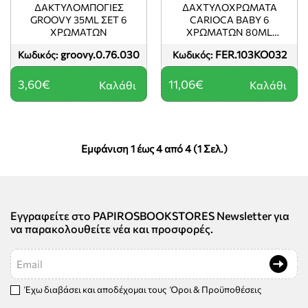
ΔΑΚΤΥΛΟΜΠΟΓΙΕΣ
ΔΑΧΤΥΛΟΧΡΩΜΑΤΑ
GROOVY 35ML ΣΕΤ 6
CARIOCA BABY 6
ΧΡΩΜΑΤΩΝ
ΧΡΩΜΑΤΩΝ 80ML
GLUTEN FREE
groovy.0.76.030
FER.103KO032
Κωδικός:
Κωδικός:
3,60€
11,06€
Καλάθι
Καλάθι
Εμφάνιση 1 έως 4 από 4 (1 Σελ.)
Εγγραφείτε στο PAPIROSBOOKSTORES Newsletter για
να παρακολουθείτε νέα και προσφορές.
Email
Έχω διαβάσει και αποδέχομαι τους
Όροι & Προϋποθέσεις