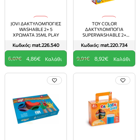
-20%
-10%
JOVI ΔΑΚΤΥΛΟΜΠΟΓΙΕΣ
TOY COLOR
WASHABLE 2+ 5
ΔΑΚΤΥΛΟΜΠΟΓΙA
ΧΡΩΜΑΤΑ 35ML PLAY
SUPERWASHABLE 2+
ΧΑΡΤΙΝΟ ΒΑΛΙΤΣΑΚΙ 6
mat.226.540
mat.220.734
Κωδικός:
Κωδικός:
ΧΡΩΜΑΤΑ 80ML KIDS ΑΣΣ
6,07€
4,86€
9,91€
8,92€
Καλάθι
Καλάθι