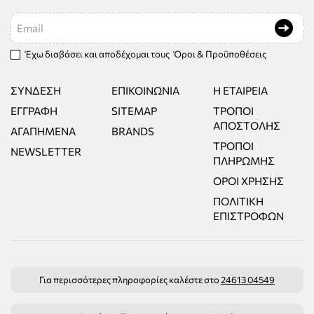
Email
Έχω διαβάσει και αποδέχομαι τους
Όροι & Προϋποθέσεις
ΣΎΝΔΕΣΗ
ΕΠΙΚΟΙΝΩΝΊΑ
Η ΕΤΑΙΡΕΊΑ
ΕΓΓΡΑΦΉ
SITEMAP
ΤΡΌΠΟΙ
ΑΠΟΣΤΟΛΉΣ
ΑΓΑΠΗΜΈΝΑ
BRANDS
ΤΡΌΠΟΙ
NEWSLETTER
ΠΛΗΡΩΜΉΣ
ΌΡΟΙ ΧΡΉΣΗΣ
ΠΟΛΙΤΙΚΉ
ΕΠΙΣΤΡΟΦΏΝ
Για περισσότερες πληροφορίες καλέστε στο
24613 04549