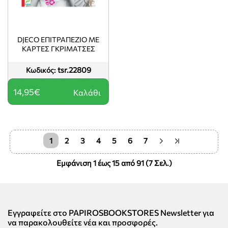
DJECO ΕΠΙΤΡΑΠΈΖΙΟ ΜΕ
ΚΆΡΤΕΣ ΓΚΡΙΜΆΤΣΕΣ
tsr.22809
Κωδικός:
14,95€
Καλάθι
1
2
3
4
5
6
7
Εμφάνιση 1 έως 15 από 91 (7 Σελ.)
Εγγραφείτε στο PAPIROSBOOKSTORES Newsletter για
να παρακολουθείτε νέα και προσφορές.