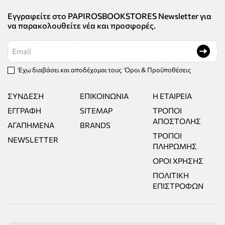
Εγγραφείτε στο PAPIROSBOOKSTORES Newsletter για
να παρακολουθείτε νέα και προσφορές.
Email
Έχω διαβάσει και αποδέχομαι τους
Όροι & Προϋποθέσεις
ΣΎΝΔΕΣΗ
ΕΠΙΚΟΙΝΩΝΊΑ
Η ΕΤΑΙΡΕΊΑ
ΕΓΓΡΑΦΉ
SITEMAP
ΤΡΌΠΟΙ
ΑΠΟΣΤΟΛΉΣ
ΑΓΑΠΗΜΈΝΑ
BRANDS
ΤΡΌΠΟΙ
NEWSLETTER
ΠΛΗΡΩΜΉΣ
ΌΡΟΙ ΧΡΉΣΗΣ
ΠΟΛΙΤΙΚΉ
ΕΠΙΣΤΡΟΦΏΝ