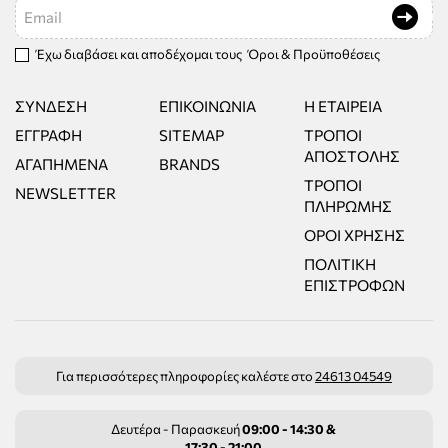
Email
Έχω διαβάσει και αποδέχομαι τους
Όροι & Προϋποθέσεις
ΣΎΝΔΕΣΗ
ΕΠΙΚΟΙΝΩΝΊΑ
Η ΕΤΑΙΡΕΊΑ
ΕΓΓΡΑΦΉ
SITEMAP
ΤΡΌΠΟΙ
ΑΠΟΣΤΟΛΉΣ
ΑΓΑΠΗΜΈΝΑ
BRANDS
ΤΡΌΠΟΙ
NEWSLETTER
ΠΛΗΡΩΜΉΣ
ΌΡΟΙ ΧΡΉΣΗΣ
ΠΟΛΙΤΙΚΉ
ΕΠΙΣΤΡΟΦΏΝ
Για περισσότερες πληροφορίες καλέστε στο
24613 04549
Δευτέρα - Παρασκευή
09:00 - 14:30 &
17:30 - 21:00