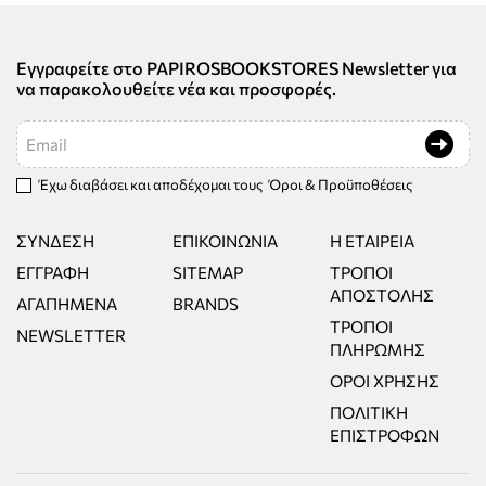
Εγγραφείτε στο PAPIROSBOOKSTORES Newsletter για
να παρακολουθείτε νέα και προσφορές.
Email
Έχω διαβάσει και αποδέχομαι τους
Όροι & Προϋποθέσεις
ΣΎΝΔΕΣΗ
ΕΠΙΚΟΙΝΩΝΊΑ
Η ΕΤΑΙΡΕΊΑ
ΕΓΓΡΑΦΉ
SITEMAP
ΤΡΌΠΟΙ
ΑΠΟΣΤΟΛΉΣ
ΑΓΑΠΗΜΈΝΑ
BRANDS
ΤΡΌΠΟΙ
NEWSLETTER
ΠΛΗΡΩΜΉΣ
ΌΡΟΙ ΧΡΉΣΗΣ
ΠΟΛΙΤΙΚΉ
ΕΠΙΣΤΡΟΦΏΝ