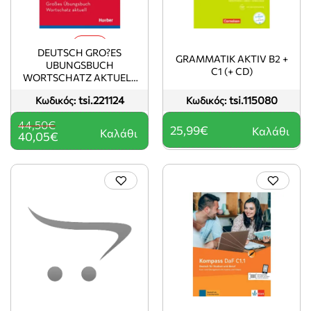
-10%
DEUTSCH GRO?ES
GRAMMATIK AKTIV B2 +
UBUNGSBUCH
C1 (+ CD)
WORTSCHATZ AKTUELL
A2-C1
tsi.221124
tsi.115080
Κωδικός:
Κωδικός:
44,50€
25,99€
Καλάθι
Καλάθι
40,05€