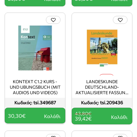
-10%
KONTEXT C1.2 KURS -
LANDESKUNDE
UND UBUNGSBUCH (MIT
DEUTSCHLAND-
AUDIOS UND VIDEOS)
AKTUALISIERTE FASSUNG
2020/21
tsi.349687
tsi.209436
Κωδικός:
Κωδικός:
43,80€
30,30€
Καλάθι
Καλάθι
39,42€