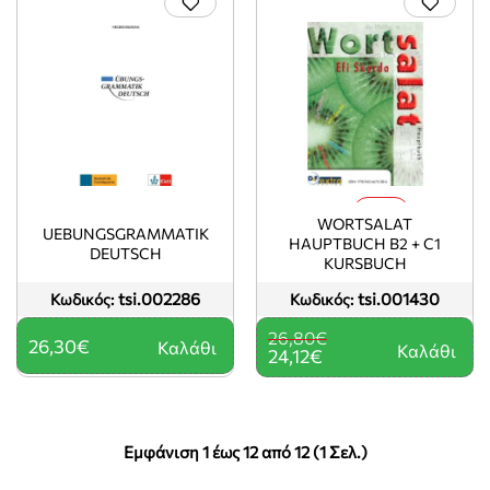
-10%
WORTSALAT
UEBUNGSGRAMMATIK
HAUPTBUCH B2 + C1
DEUTSCH
KURSBUCH
tsi.002286
tsi.001430
Κωδικός:
Κωδικός:
26,80€
26,30€
Καλάθι
Καλάθι
24,12€
Εμφάνιση 1 έως 12 από 12 (1 Σελ.)