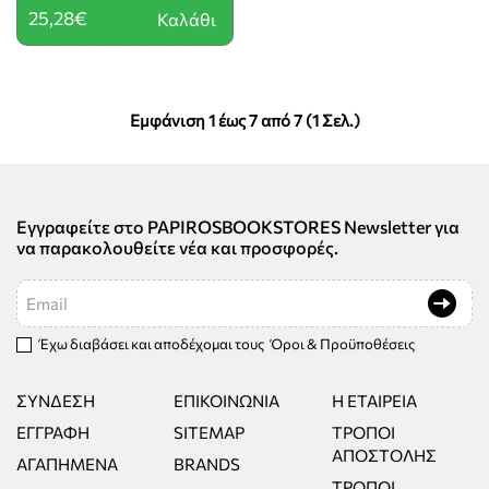
25,28€
Καλάθι
Εμφάνιση 1 έως 7 από 7 (1 Σελ.)
Εγγραφείτε στο PAPIROSBOOKSTORES Newsletter για
να παρακολουθείτε νέα και προσφορές.
Email
Έχω διαβάσει και αποδέχομαι τους
Όροι & Προϋποθέσεις
ΣΎΝΔΕΣΗ
ΕΠΙΚΟΙΝΩΝΊΑ
Η ΕΤΑΙΡΕΊΑ
ΕΓΓΡΑΦΉ
SITEMAP
ΤΡΌΠΟΙ
ΑΠΟΣΤΟΛΉΣ
ΑΓΑΠΗΜΈΝΑ
BRANDS
ΤΡΌΠΟΙ