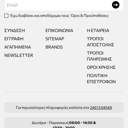
Email
Έχω διαβάσει και αποδέχομαι τους
Όροι & Προϋποθέσεις
ΣΎΝΔΕΣΗ
ΕΠΙΚΟΙΝΩΝΊΑ
Η ΕΤΑΙΡΕΊΑ
ΕΓΓΡΑΦΉ
SITEMAP
ΤΡΌΠΟΙ
ΑΠΟΣΤΟΛΉΣ
ΑΓΑΠΗΜΈΝΑ
BRANDS
ΤΡΌΠΟΙ
NEWSLETTER
ΠΛΗΡΩΜΉΣ
ΌΡΟΙ ΧΡΉΣΗΣ
ΠΟΛΙΤΙΚΉ
ΕΠΙΣΤΡΟΦΏΝ
Για περισσότερες πληροφορίες καλέστε στο
24613 04549
Δευτέρα - Παρασκευή
09:00 - 14:30 &
17:30 - 21:00