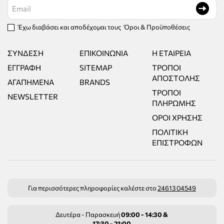
Email
Έχω διαβάσει και αποδέχομαι τους
Όροι & Προϋποθέσεις
ΣΎΝΔΕΣΗ
ΕΠΙΚΟΙΝΩΝΊΑ
Η ΕΤΑΙΡΕΊΑ
ΕΓΓΡΑΦΉ
SITEMAP
ΤΡΌΠΟΙ
ΑΠΟΣΤΟΛΉΣ
ΑΓΑΠΗΜΈΝΑ
BRANDS
ΤΡΌΠΟΙ
NEWSLETTER
ΠΛΗΡΩΜΉΣ
ΌΡΟΙ ΧΡΉΣΗΣ
ΠΟΛΙΤΙΚΉ
ΕΠΙΣΤΡΟΦΏΝ
Για περισσότερες πληροφορίες καλέστε στο
24613 04549
Δευτέρα - Παρασκευή
09:00 - 14:30 &
17:30 - 21:00