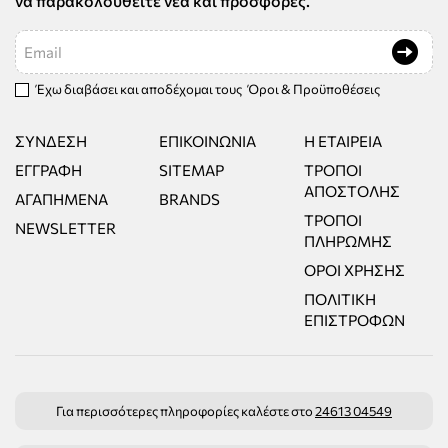
να παρακολουθείτε νέα και προσφορές.
Email
Έχω διαβάσει και αποδέχομαι τους
Όροι & Προϋποθέσεις
ΣΎΝΔΕΣΗ
ΕΠΙΚΟΙΝΩΝΊΑ
Η ΕΤΑΙΡΕΊΑ
ΕΓΓΡΑΦΉ
SITEMAP
ΤΡΌΠΟΙ
ΑΠΟΣΤΟΛΉΣ
ΑΓΑΠΗΜΈΝΑ
BRANDS
ΤΡΌΠΟΙ
NEWSLETTER
ΠΛΗΡΩΜΉΣ
ΌΡΟΙ ΧΡΉΣΗΣ
ΠΟΛΙΤΙΚΉ
ΕΠΙΣΤΡΟΦΏΝ
Για περισσότερες πληροφορίες καλέστε στο
24613 04549