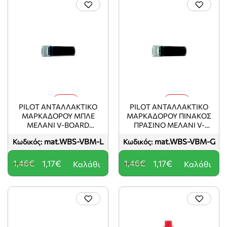
-20%
-20%
PILOT ΑΝΤΑΛΛΑΚΤΙΚΟ
PILOT ΑΝΤΑΛΛΑΚΤΙΚΟ
ΜΑΡΚΑΔΟΡΟΥ ΜΠΛΕ
ΜΑΡΚΑΔΟΡΟΥ ΠΙΝΑΚΟΣ
ΜΕΛΑΝΙ V-BOARD
ΠΡΑΣΙΝΟ ΜΕΛΑΝΙ V-
MASTER (ΤΟ ΠΡΟΙΌΝ
BOARD MASTER 12 ΤΕΜ?
mat.WBS-VBM-L
mat.WBS-VBM-G
Κωδικός:
Κωδικός:
ΠΩΛΕΊΤΑΙ ΣΕ
(ΤΟ ΠΡΟΙΌΝ ΠΩΛΕΊΤΑΙ ΣΕ
ΜΕΜΟΝΩΜΈΝΑ ΤΕΜΆΧΙΑ
ΜΕΜΟΝΩΜΈΝΑ ΤΕΜΆΧΙΑ
ΤΟΥ ΕΝΌΣ)
ΤΟΥ ΕΝΌΣ)
1,46€
1,17€
1,46€
1,17€
Καλάθι
Καλάθι