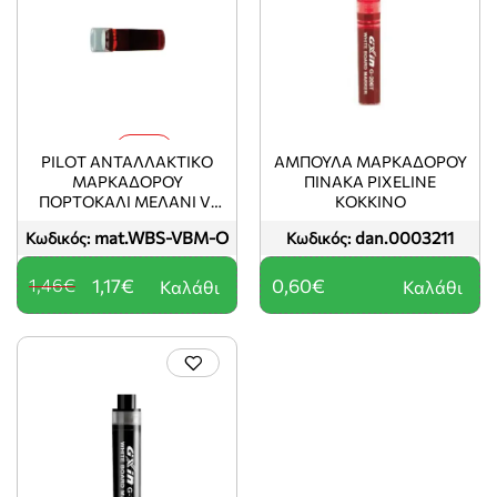
-20%
PILOT ΑΝΤΑΛΛΑΚΤΙΚΟ
ΑΜΠΟΥΛΑ ΜΑΡΚΑΔΟΡΟΥ
ΜΑΡΚΑΔΟΡΟΥ
ΠΙΝΑΚΑ PIXELINE
ΠΟΡΤΟΚΑΛΙ ΜΕΛΑΝΙ V-
ΚΟΚΚΙΝΟ
BOARD MASTER (ΤΟ
mat.WBS-VBM-O
dan.0003211
Κωδικός:
Κωδικός:
ΠΡΟΙΌΝ ΠΩΛΕΊΤΑΙ ΣΕ
ΜΕΜΟΝΩΜΈΝΑ ΤΕΜΆΧΙΑ
ΤΟΥ ΕΝΌΣ)
1,46€
1,17€
0,60€
Καλάθι
Καλάθι