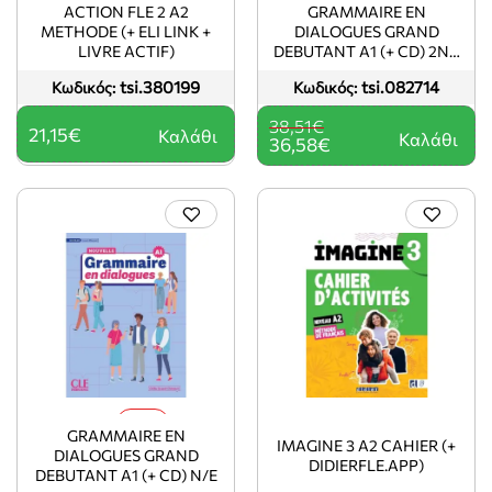
ACTION FLE 2 A2
GRAMMAIRE EN
METHODE (+ ELI LINK +
DIALOGUES GRAND
LIVRE ACTIF)
DEBUTANT A1 (+ CD) 2ND
ED
tsi.380199
tsi.082714
Κωδικός:
Κωδικός:
38,51€
21,15€
Καλάθι
Καλάθι
36,58€
-5%
GRAMMAIRE EN
IMAGINE 3 A2 CAHIER (+
DIALOGUES GRAND
DIDIERFLE.APP)
DEBUTANT A1 (+ CD) N/E