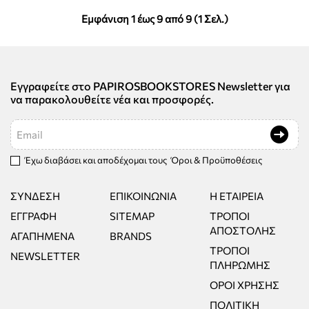
Εμφάνιση 1 έως 9 από 9 (1 Σελ.)
Εγγραφείτε στο PAPIROSBOOKSTORES Newsletter για
να παρακολουθείτε νέα και προσφορές.
Email
Έχω διαβάσει και αποδέχομαι τους
Όροι & Προϋποθέσεις
ΣΎΝΔΕΣΗ
ΕΠΙΚΟΙΝΩΝΊΑ
Η ΕΤΑΙΡΕΊΑ
ΕΓΓΡΑΦΉ
SITEMAP
ΤΡΌΠΟΙ
ΑΠΟΣΤΟΛΉΣ
ΑΓΑΠΗΜΈΝΑ
BRANDS
ΤΡΌΠΟΙ
NEWSLETTER
ΠΛΗΡΩΜΉΣ
ΌΡΟΙ ΧΡΉΣΗΣ
ΠΟΛΙΤΙΚΉ