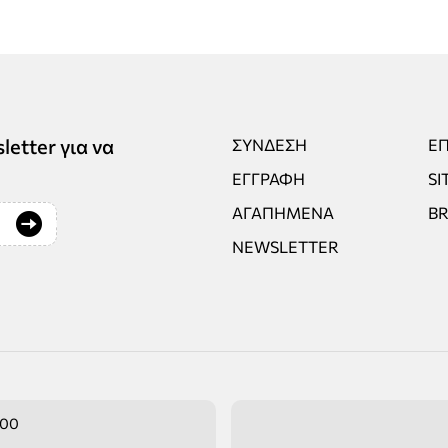
tter για να
ΣΎΝΔΕΣΗ
ΕΠ
ΕΓΓΡΑΦΉ
SI
ΑΓΑΠΗΜΈΝΑ
B
NEWSLETTER
:00