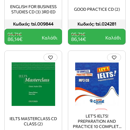
-10%
-10%
ENGLISH FOR BUSINESS
GOOD PRACTICE CD (2)
STUDIES CD (3) 3RD ED
tsi.009844
tsi.024281
Κωδικός:
Κωδικός:
95,71€
95,71€
Καλάθι
Καλάθι
86,14€
86,14€
-6%
LET'S IELTS!
IELTS MASTERCLASS CD
PREPARATION AND
CLASS (2)
PRACTICE 10 COMPLETE