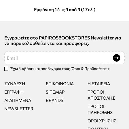
Εμφάνιση 1 έως 9 από 9 (1 Σελ.)
Εγγραφείτε στο PAPIROSBOOKSTORES Newsletter για
να παρακολουθείτε νέα και προσφορές.
Email
Έχω διαβάσει και αποδέχομαι τους
Όροι & Προϋποθέσεις
ΣΎΝΔΕΣΗ
ΕΠΙΚΟΙΝΩΝΊΑ
Η ΕΤΑΙΡΕΊΑ
ΕΓΓΡΑΦΉ
SITEMAP
ΤΡΌΠΟΙ
ΑΠΟΣΤΟΛΉΣ
ΑΓΑΠΗΜΈΝΑ
BRANDS
ΤΡΌΠΟΙ
NEWSLETTER
ΠΛΗΡΩΜΉΣ
ΌΡΟΙ ΧΡΉΣΗΣ