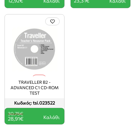
12,92€
23,31€
Καλάθι
Καλάθι
-6%
TRAVELLER Β2 -
ADVANCED C1 CD-ROM
TEST
tsi.023522
Κωδικός:
30,75€
Καλάθι
28,91€