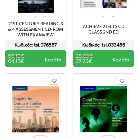
-3%
-3%
21ST CENTURY READING 3
ACHIEVE 2 IELTS CD
& 4 ASSESSMENT CD-ROM
CLASS 2ND ED
WITH EXAMVIEW
tsi.076567
tsi.033456
Κωδικός:
Κωδικός:
66,10€
28,09€
Καλάθι
Καλάθι
64,12€
27,25€