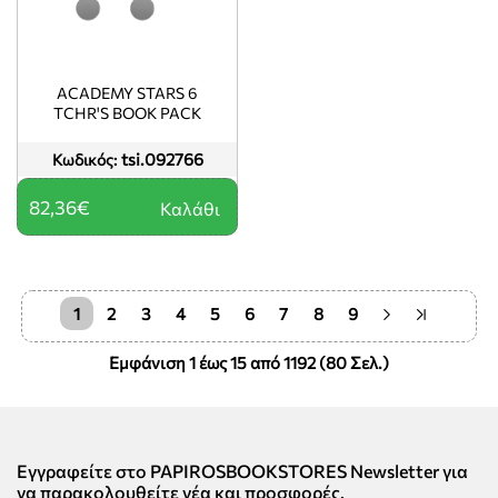
ACADEMY STARS 6
TCHR'S BOOK PACK
tsi.092766
Κωδικός:
82,36€
Καλάθι
1
2
3
4
5
6
7
8
9
Εμφάνιση 1 έως 15 από 1192 (80 Σελ.)
Εγγραφείτε στο PAPIROSBOOKSTORES Newsletter για
να παρακολουθείτε νέα και προσφορές.