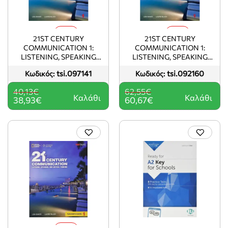
-3%
-3%
21ST CENTURY
21ST CENTURY
COMMUNICATION 1:
COMMUNICATION 1:
LISTENING, SPEAKING
LISTENING, SPEAKING
AND CRITICAL THINKING
AND CRITICAL THINKING
tsi.097141
tsi.092160
Κωδικός:
Κωδικός:
SB
SB (+ ONLINE WB)
40,13€
62,55€
Καλάθι
Καλάθι
38,93€
60,67€