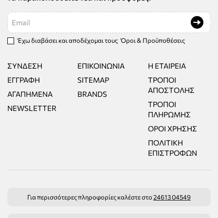
Email
Έχω διαβάσει και αποδέχομαι τους
Όροι & Προϋποθέσεις
ΣΎΝΔΕΣΗ
ΕΠΙΚΟΙΝΩΝΊΑ
Η ΕΤΑΙΡΕΊΑ
ΕΓΓΡΑΦΉ
SITEMAP
ΤΡΌΠΟΙ
ΑΠΟΣΤΟΛΉΣ
ΑΓΑΠΗΜΈΝΑ
BRANDS
ΤΡΌΠΟΙ
NEWSLETTER
ΠΛΗΡΩΜΉΣ
ΌΡΟΙ ΧΡΉΣΗΣ
ΠΟΛΙΤΙΚΉ
ΕΠΙΣΤΡΟΦΏΝ
Για περισσότερες πληροφορίες καλέστε στο
24613 04549