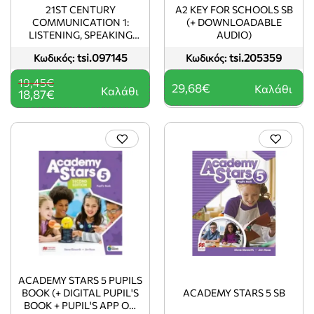
-3%
21ST CENTURY
A2 KEY FOR SCHOOLS SB
COMMUNICATION 1:
(+ DOWNLOADABLE
LISTENING, SPEAKING
AUDIO)
AND CRITICAL THINKING
tsi.097145
tsi.205359
Κωδικός:
Κωδικός:
TCHR'S GUIDE
19,45€
29,68€
Καλάθι
Καλάθι
18,87€
ACADEMY STARS 5 PUPILS
BOOK (+ DIGITAL PUPIL'S
ACADEMY STARS 5 SB
BOOK + PUPIL'S APP ON