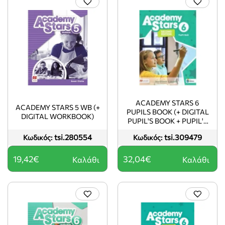
ACADEMY STARS 6
ACADEMY STARS 5 WB (+
PUPILS BOOK (+ DIGITAL
DIGITAL WORKBOOK)
PUPIL'S BOOK + PUPIL'S
APP ON NAVIO) 2ND ED
tsi.280554
tsi.309479
Κωδικός:
Κωδικός:
19,42€
32,04€
Καλάθι
Καλάθι