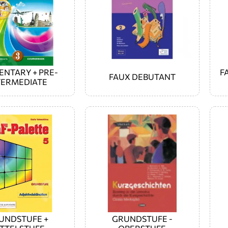
ENTARY + PRE-
F
FAUX DEBUTANT
TERMEDIATE
UNDSTUFE +
GRUNDSTUFE -