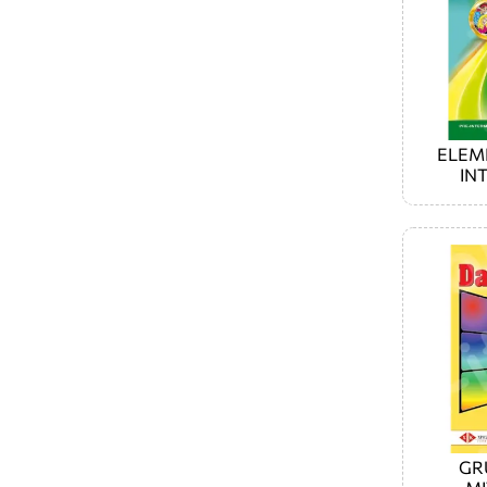
ELEM
IN
GR