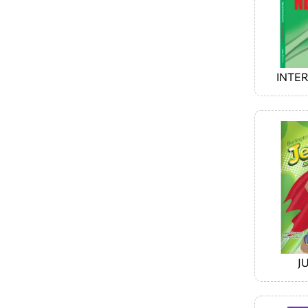
INTE
J