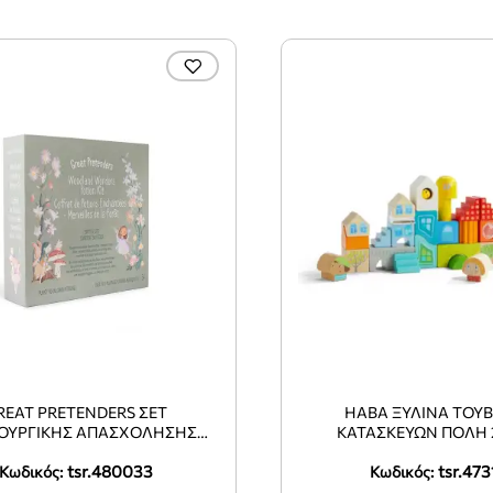
REAT PRETENDERS ΣΕΤ
HABA ΞΎΛΙΝΑ ΤΟΥ
ΟΥΡΓΙΚΉΣ ΑΠΑΣΧΌΛΗΣΗΣ
ΚΑΤΑΣΚΕΥΏΝ ΠΌΛΗ 
ΑΎΜΑΤΑ ΤΟΥ ΔΆΣΟΥΣ`
tsr.480033
tsr.473
Κωδικός:
Κωδικός: