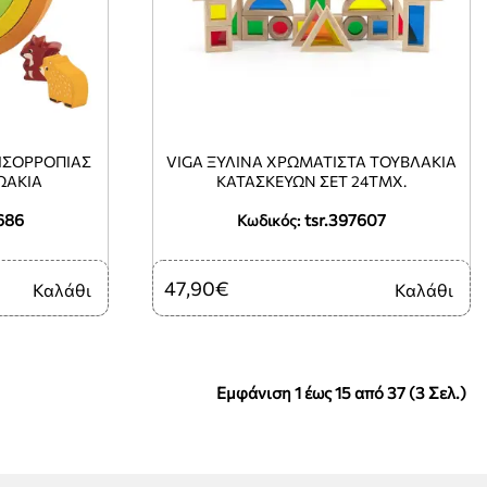
 ΙΣΟΡΡΟΠΊΑΣ
VIGA ΞΎΛΙΝΑ ΧΡΩΜΑΤΙΣΤΆ ΤΟΥΒΛΆΚΙΑ
ΩΆΚΙΑ
ΚΑΤΑΣΚΕΥΏΝ ΣΕΤ 24ΤΜΧ.
686
tsr.397607
Κωδικός:
47,90€
Καλάθι
Καλάθι
Εμφάνιση 1 έως 15 από 37 (3 Σελ.)