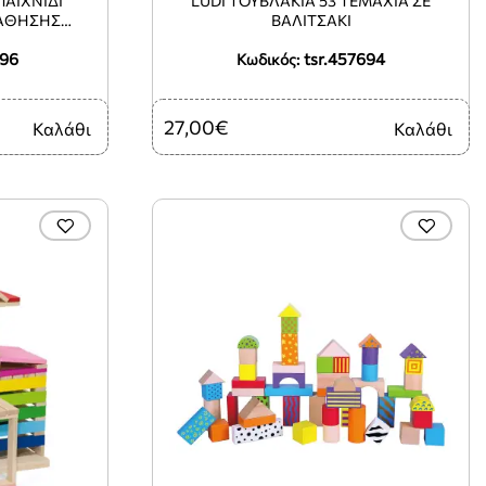
ΠΑΙΧΝΊΔΙ
LUDI ΤΟΥΒΛΆΚΙΑ 53 ΤΕΜΆΧΙΑ ΣΕ
ΜΆΘΗΣΗΣ
ΒΑΛΙΤΣΆΚΙ
Ο ΜΟΥ ΠΑΖΛ
296
tsr.457694
Ι
Κωδικός:
27,00€
Καλάθι
Καλάθι