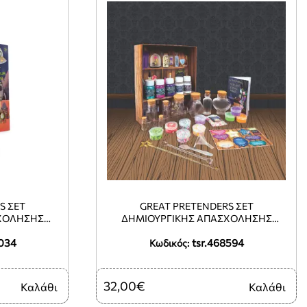
S ΣΕΤ
GREAT PRETENDERS ΣΕΤ
ΧΌΛΗΣΗΣ
ΔΗΜΙΟΥΡΓΙΚΉΣ ΑΠΑΣΧΌΛΗΣΗΣ
ΑΛΑΞΊΑ`
`ΕΡΓΑΣΤΉΡΙΟ ΜΑΓΙΚΏΝ ΦΊΛΤΡ?
0034
tsr.468594
Κωδικός:
32,00€
Καλάθι
Καλάθι