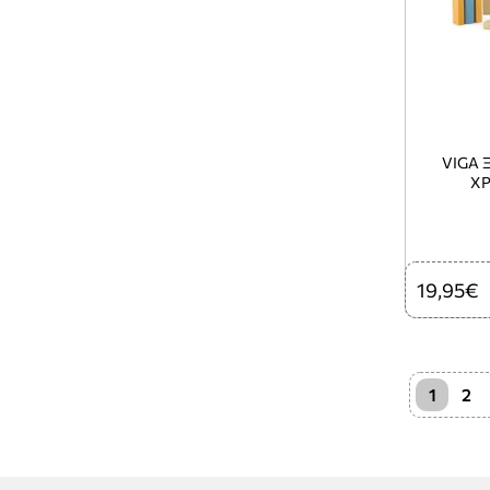
VIGA 
ΧΡ
19,95€
1
2