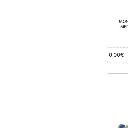
MON
ΜΕ
0,00€