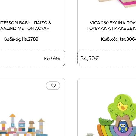
TESSORI BABY - ΠΑΙΖΩ &
VIGA 250 ΞΎΛΙΝΑ Π
ΓΑΛΩΝΩ ΜΕ ΤΟΝ ΛΟΥΛΗ
ΤΟΥΒΛΆΚΙΑ ΠΛΑΚΈ ΣΕ 
lis.2789
tsr.306
Κωδικός:
Κωδικός:
34,50€
Καλάθι