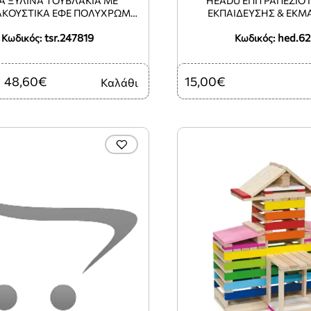
A ΞΎΛΙΝΑ ΤΟΥΒΛΆΚΙΑ ΜΕ
HEADU ΕΠΙΤΡΑΠΈΖΙΟ 
ΑΚΟΥΣΤΙΚΆ ΕΦΈ ΠΟΛΎΧΡΩΜΗ
ΕΚΠΑΊΔΕΥΣΗΣ & ΕΚ
ΧΑΡΆ 21ΤΜΧ.
ΣΥΝΤΟΝΙΣΜΟΎ ΤΟ ΠΡΏΤ
tsr.247819
hed.6
Κωδικός:
Κωδικός:
ΜΟΝΤΕΣΣΌΡ
48,60€
15,00€
Καλάθι