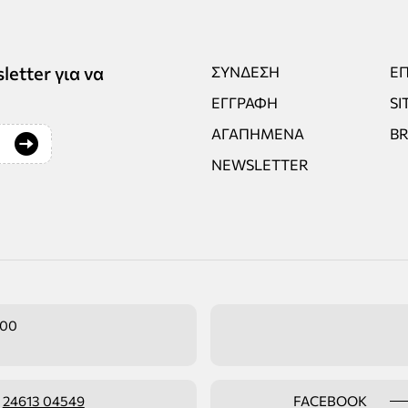
tter για να
ΣΎΝΔΕΣΗ
ΕΠ
ΕΓΓΡΑΦΉ
SI
ΑΓΑΠΗΜΈΝΑ
B
NEWSLETTER
:00
ο
24613 04549
FACEBOOK