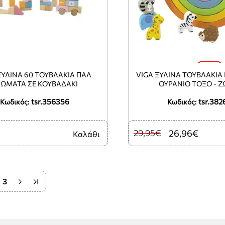
-10%
ΞΎΛΙΝΑ 60 ΤΟΥΒΛΆΚΙΑ ΠΑΛ
VIGA ΞΎΛΙΝΑ ΤΟΥΒΛΆΚΙΑ
ΏΜΑΤΑ ΣΕ ΚΟΥΒΑΔΆΚΙ
ΟΥΡΆΝΙΟ ΤΌΞΟ - Ζ
tsr.356356
tsr.382
Κωδικός:
Κωδικός:
29,95€
26,96€
Καλάθι
3