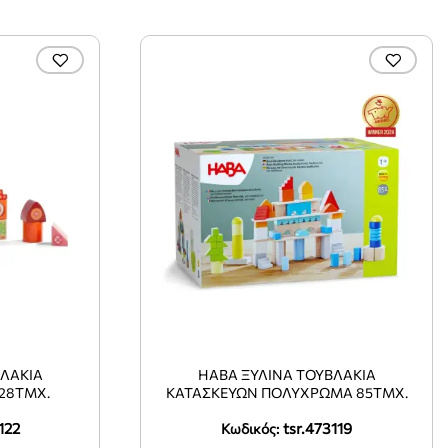
ΒΛΆΚΙΑ
HABA ΞΎΛΙΝΑ ΤΟΥΒΛΆΚΙΑ
28ΤΜΧ.
ΚΑΤΑΣΚΕΥΏΝ ΠΟΛΎΧΡΩΜΑ 85ΤΜΧ.
122
tsr.473119
Κωδικός: