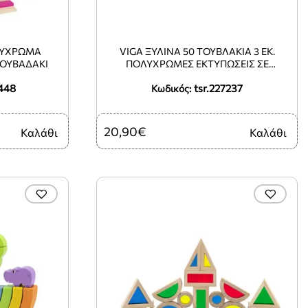
ΟΛΎΧΡΩΜΑ
VIGA ΞΎΛΙΝΑ 50 ΤΟΥΒΛΆΚΙΑ 3 ΕΚ.
ΚΟΥΒΑΔΆΚΙ
ΠΟΛΎΧΡΩΜΕΣ ΕΚΤΥΠΏΣΕΙΣ ΣΕ
ΚΟΥΒΑΔΆΚΙ
448
tsr.227237
Κωδικός:
20,90€
Καλάθι
Καλάθι