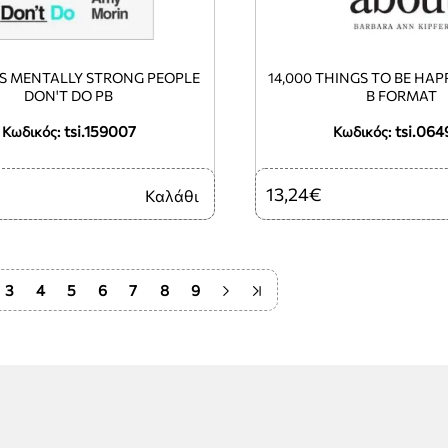
GS MENTALLY STRONG PEOPLE
14,000 THINGS TO BE HA
DON'T DO PB
B FORMAT
tsi.159007
tsi.064
Κωδικός:
Κωδικός:
13,24€
Καλάθι
3
4
5
6
7
8
9