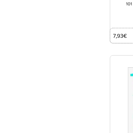
101
7,93€