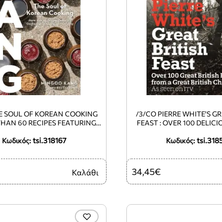
THE SOUL OF KOREAN COOKING
/3/CO PIERRE WHITE'S GR
HAN 60 RECIPES FEATURING
FEAST : OVER 100 DELICI
/G, DOEN/1/G, AND GAN/1/G)
FROM A GREAT BRITIS
tsi.318167
tsi.318
Κωδικός:
HC
Κωδικός:
34,45€
Καλάθι