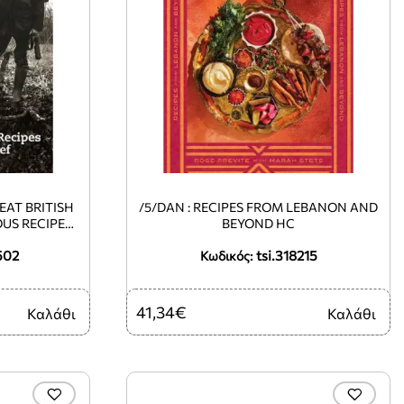
EAT BRITISH
/5/DAN : RECIPES FROM LEBANON AND
OUS RECIPES
BEYOND HC
H CHEF HC
502
tsi.318215
Κωδικός:
41,34€
Καλάθι
Καλάθι