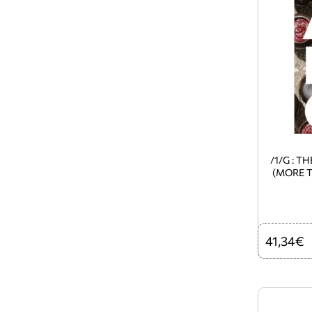
/1/G : 
(MORE T
GOCHU/1
41,34€