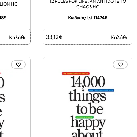
12 RULES FOR LIFE : AN ANTIDOTE TO
LLION HC
CHAOS HC
689
tsi.114746
Κωδικός:
33,12€
Καλάθι
Καλάθι