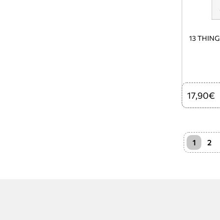
13 THIN
17,90€
1
2