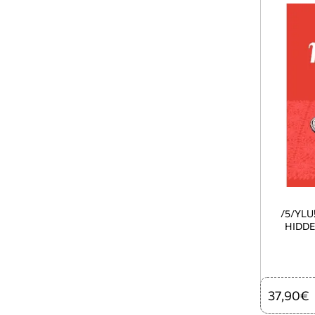
/5/YLU
HIDDE
37,90€