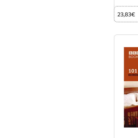
23,83€