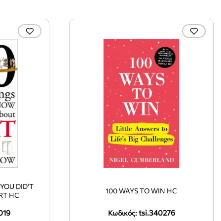
YOU DID'T
100 WAYS TO WIN HC
RT HC
019
tsi.340276
Κωδικός: