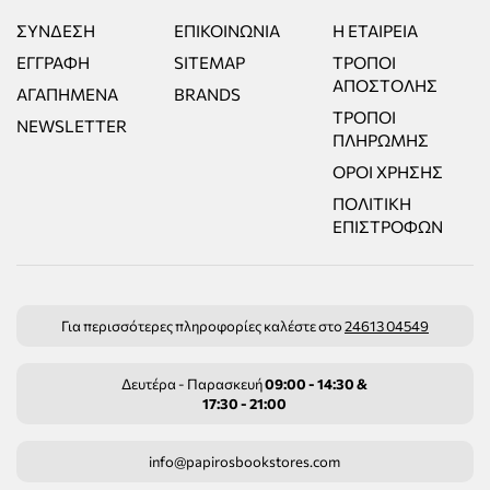
ΣΎΝΔΕΣΗ
ΕΠΙΚΟΙΝΩΝΊΑ
Η ΕΤΑΙΡΕΊΑ
ΕΓΓΡΑΦΉ
SITEMAP
ΤΡΌΠΟΙ
ΑΠΟΣΤΟΛΉΣ
ΑΓΑΠΗΜΈΝΑ
BRANDS
ΤΡΌΠΟΙ
NEWSLETTER
ΠΛΗΡΩΜΉΣ
ΌΡΟΙ ΧΡΉΣΗΣ
ΠΟΛΙΤΙΚΉ
ΕΠΙΣΤΡΟΦΏΝ
Για περισσότερες πληροφορίες καλέστε στο
24613 04549
Δευτέρα - Παρασκευή
09:00 - 14:30 &
17:30 - 21:00
info@papirosbookstores.com