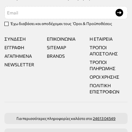
Email
Έχω διαβάσει και αποδέχομαι τους
Όροι & Προϋποθέσεις
ΣΎΝΔΕΣΗ
ΕΠΙΚΟΙΝΩΝΊΑ
Η ΕΤΑΙΡΕΊΑ
ΕΓΓΡΑΦΉ
SITEMAP
ΤΡΌΠΟΙ
ΑΠΟΣΤΟΛΉΣ
ΑΓΑΠΗΜΈΝΑ
BRANDS
ΤΡΌΠΟΙ
NEWSLETTER
ΠΛΗΡΩΜΉΣ
ΌΡΟΙ ΧΡΉΣΗΣ
ΠΟΛΙΤΙΚΉ
ΕΠΙΣΤΡΟΦΏΝ
Για περισσότερες πληροφορίες καλέστε στο
24613 04549