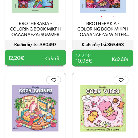
-10%
BROTHERAKIA -
BROTHERAKIA -
COLORING BOOK ΜΙΚΡΗ
COLORING BOOK ΜΙΚΡΗ
ΟΛΛΑΝΔΕΖΑ: SUMMER
ΟΛΛΑΝΔΕΖΑ: WINTER
COLORS, BRIGHTER DAYS
FADES, COLOR BLOOMS
tsi.380497
tsi.363463
Κωδικός:
Κωδικός:
12,20€
12,20€
Καλάθι
Καλάθι
10,98€