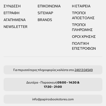
ΣΎΝΔΕΣΗ
ΕΠΙΚΟΙΝΩΝΊΑ
Η ΕΤΑΙΡΕΊΑ
ΕΓΓΡΑΦΉ
SITEMAP
ΤΡΌΠΟΙ
ΑΠΟΣΤΟΛΉΣ
ΑΓΑΠΗΜΈΝΑ
BRANDS
ΤΡΌΠΟΙ
NEWSLETTER
ΠΛΗΡΩΜΉΣ
ΌΡΟΙ ΧΡΉΣΗΣ
ΠΟΛΙΤΙΚΉ
ΕΠΙΣΤΡΟΦΏΝ
Για περισσότερες πληροφορίες καλέστε στο
24613 04549
Δευτέρα - Παρασκευή
09:00 - 14:30 &
17:30 - 21:00
info@papirosbookstores.com