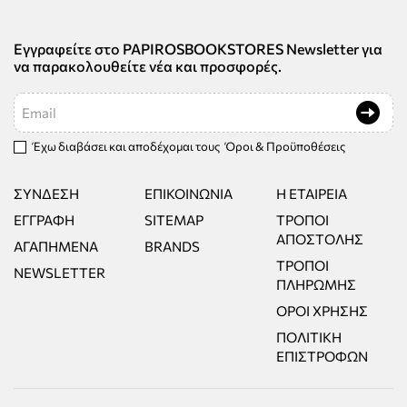
Εγγραφείτε στο PAPIROSBOOKSTORES Newsletter για
να παρακολουθείτε νέα και προσφορές.
Email
Έχω διαβάσει και αποδέχομαι τους
Όροι & Προϋποθέσεις
ΣΎΝΔΕΣΗ
ΕΠΙΚΟΙΝΩΝΊΑ
Η ΕΤΑΙΡΕΊΑ
ΕΓΓΡΑΦΉ
SITEMAP
ΤΡΌΠΟΙ
ΑΠΟΣΤΟΛΉΣ
ΑΓΑΠΗΜΈΝΑ
BRANDS
ΤΡΌΠΟΙ
NEWSLETTER
ΠΛΗΡΩΜΉΣ
ΌΡΟΙ ΧΡΉΣΗΣ
ΠΟΛΙΤΙΚΉ
ΕΠΙΣΤΡΟΦΏΝ