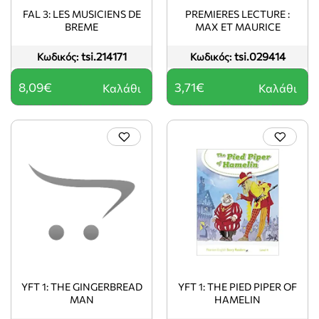
FAL 3: LES MUSICIENS DE
PREMIERES LECTURE :
BREME
MAX ET MAURICE
tsi.214171
tsi.029414
Κωδικός:
Κωδικός:
8,09€
3,71€
Καλάθι
Καλάθι
YFT 1: THE GINGERBREAD
YFT 1: THE PIED PIPER OF
MAN
HAMELIN