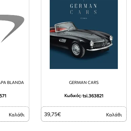
GLO DE LAS LUCES TAPA BLANDA
GERMAN CARS
571
tsi.363821
Κωδικός:
39,75€
Καλάθι
Καλάθι