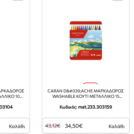
-20%
ΑΡΚΑΔΟΡΟΣ
CARAN D&#039;ACHE ΜΑΡΚΑΔΟΡΟΣ
ΛΛΙΚΟ 10
WASHABLE ΚΟΥΤΙ ΜΕΤΑΛΛΙΚΟ 15
IBRALO
ΧΡΩΜΑΤΑ Φ1.4MM FIBRALO
303104
mat.233.303159
Κωδικός:
43,12€
34,50€
Καλάθι
Καλάθι