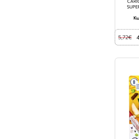
CARI
SUPE
Κω
5,72€