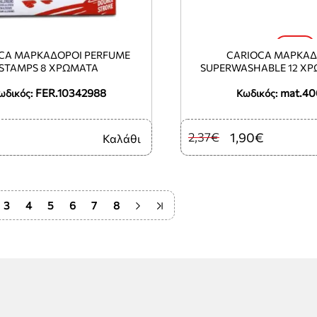
-20%
CA ΜΑΡΚΑΔΌΡΟΙ PERFUME
CARIOCA ΜΑΡΚΑΔ
STAMPS 8 ΧΡΏΜΑΤΑ
SUPERWASHABLE 12 ΧΡ
Φ2.8MM (ΤΟ ΠΡΟΙΌΝ ΠΩΛΕΊΤΑΙ ΣΕ
FER.10342988
mat.40
ωδικός:
ΜΕΜΟΝΩΜΈΝΑ ΤΕΜΆΧΙΑ 
Κωδικός:
2,37€
1,90€
Καλάθι
3
4
5
6
7
8