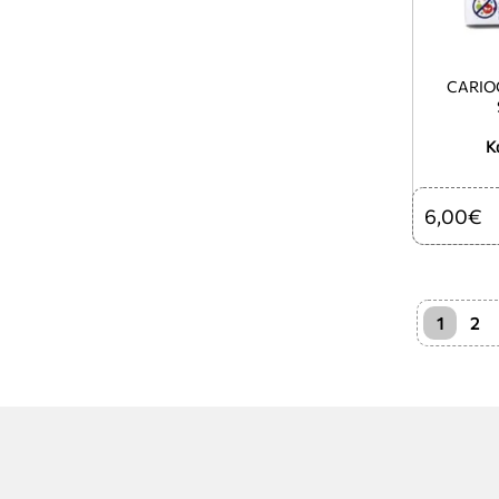
CARIO
Κ
6,00€
1
2