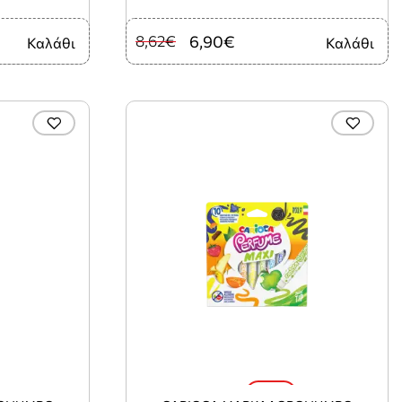
8,62€
6,90€
Καλάθι
Καλάθι
-20%