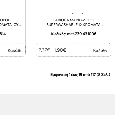
-20%
ΟΡΟΙ
CARIOCA ΜΑΡΚΑΔΟΡΟΙ
ΩΜΑΤΑ JOY
SUPERWASHABLE 12 ΧΡΩΜΑΤΑ
Φ2.8MM JOY ECO FAMILY 12 ΤΕΜΑΧΙΑ
614
mat.239.431006
ΤΟΥ ΕΝΌΣ)
Κωδικός:
2,37€
1,90€
Καλάθι
Καλάθι
Εμφάνιση 1 έως 15 από 117 (8 Σελ.)