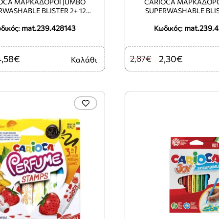
OCA ΜΑΡΚΑΔΟΡΟΙ JUMBO
CARIOCA ΜΑΡΚΑΔΟΡΟ
RWASHABLE BLISTER 2+ 12
SUPERWASHABLE BLIS
ΧΡΩΜΑΤΑ BABY
ΧΡΩΜΑΤΑ BAB
mat.239.428143
mat.239.
δικός:
Κωδικός:
4,58€
2,87€
2,30€
Καλάθι