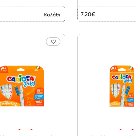
7,20€
Καλάθι
-20%
-20%