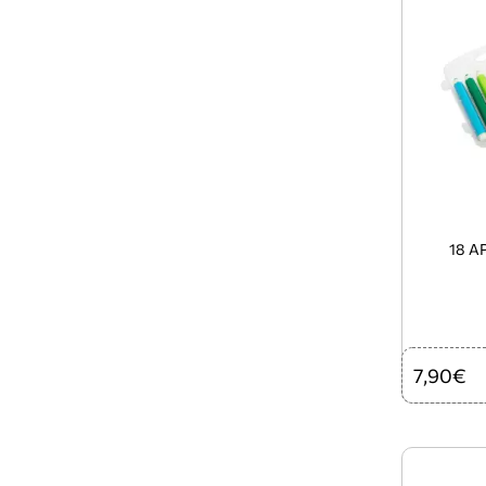
18 Α
7,90€