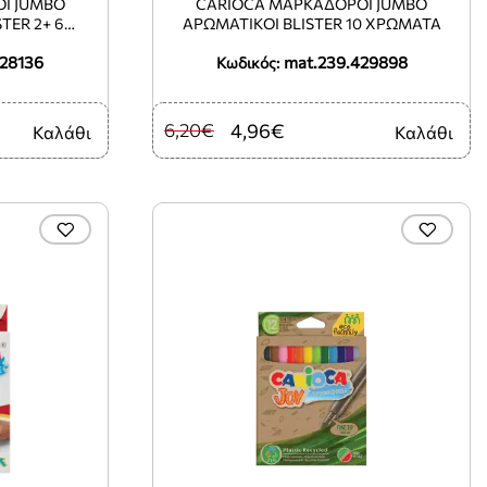
Ι JUMBO
CARIOCA ΜΑΡΚΑΔΟΡΟΙ JUMBO
TER 2+ 6
ΑΡΩΜΑΤΙΚΟΙ BLISTER 10 ΧΡΩΜΑΤΑ
Y
428136
mat.239.429898
Κωδικός:
6,20€
4,96€
Καλάθι
Καλάθι