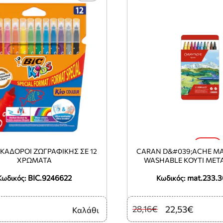
-20%
ΚΑΔΟΡΟΙ ΖΩΓΡΑΦΙΚΗΣ ΣΕ 12
CARAN D&#039;ACHE Μ
ΧΡΩΜΑΤΑ
WASHABLE ΚΟΥΤΙ ΜΕΤΑ
ΧΡΩΜΑΤΑ Φ1.4MM F
BIC.9246622
mat.233.
Κωδικός:
Κωδικός:
28,16€
22,53€
Καλάθι