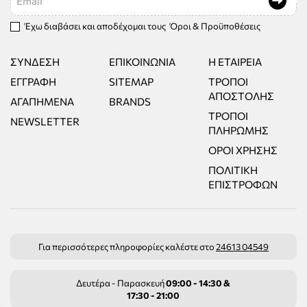
Έχω διαβάσει και αποδέχομαι τους
Όροι & Προϋποθέσεις
ΣΎΝΔΕΣΗ
ΕΠΙΚΟΙΝΩΝΊΑ
Η ΕΤΑΙΡΕΊΑ
ΕΓΓΡΑΦΉ
SITEMAP
ΤΡΌΠΟΙ
ΑΠΟΣΤΟΛΉΣ
ΑΓΑΠΗΜΈΝΑ
BRANDS
ΤΡΌΠΟΙ
NEWSLETTER
ΠΛΗΡΩΜΉΣ
ΌΡΟΙ ΧΡΉΣΗΣ
ΠΟΛΙΤΙΚΉ
ΕΠΙΣΤΡΟΦΏΝ
Για περισσότερες πληροφορίες καλέστε στο
24613 04549
Δευτέρα - Παρασκευή
09:00 - 14:30 &
17:30 - 21:00