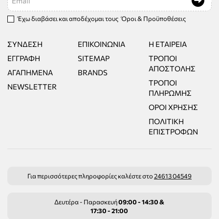
Έχω διαβάσει και αποδέχομαι τους
Όροι & Προϋποθέσεις
ΣΎΝΔΕΣΗ
ΕΠΙΚΟΙΝΩΝΊΑ
Η ΕΤΑΙΡΕΊΑ
ΕΓΓΡΑΦΉ
SITEMAP
ΤΡΌΠΟΙ
ΑΠΟΣΤΟΛΉΣ
ΑΓΑΠΗΜΈΝΑ
BRANDS
ΤΡΌΠΟΙ
NEWSLETTER
ΠΛΗΡΩΜΉΣ
ΌΡΟΙ ΧΡΉΣΗΣ
ΠΟΛΙΤΙΚΉ
ΕΠΙΣΤΡΟΦΏΝ
Για περισσότερες πληροφορίες καλέστε στο
24613 04549
Δευτέρα - Παρασκευή
09:00 - 14:30 &
17:30 - 21:00