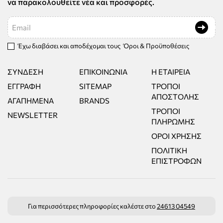
να παρακολουθείτε νέα και προσφορές.
Email
Έχω διαβάσει και αποδέχομαι τους
Όροι & Προϋποθέσεις
ΣΎΝΔΕΣΗ
ΕΠΙΚΟΙΝΩΝΊΑ
Η ΕΤΑΙΡΕΊΑ
ΕΓΓΡΑΦΉ
SITEMAP
ΤΡΌΠΟΙ
ΑΠΟΣΤΟΛΉΣ
ΑΓΑΠΗΜΈΝΑ
BRANDS
ΤΡΌΠΟΙ
NEWSLETTER
ΠΛΗΡΩΜΉΣ
ΌΡΟΙ ΧΡΉΣΗΣ
ΠΟΛΙΤΙΚΉ
ΕΠΙΣΤΡΟΦΏΝ
Για περισσότερες πληροφορίες καλέστε στο
24613 04549