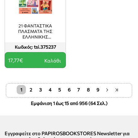
21 ΦΑΝΤΑΣΤΙΚΑ
ΠΛΑΣΜΑΤΑ ΤΗΣ
ΕΛΛΗΝΙΚΗΣ
ΜΥΘΟΛΟΓΙΑΣ
tsi.375237
Κωδικός:
17,77€
Καλάθι
1
2
3
4
5
6
7
8
9
Εμφάνιση 1 έως 15 από 956 (64 Σελ.)
Εγγραφείτε στο PAPIROSBOOKSTORES Newsletter για