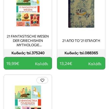
21 FANTASTISCHE WESEN
DER GRIECHISHEN
21 ΑΠΟ ΤΟ '21 ΕΠΙΛΟΓΗ
MYTHOLOGIE
(ΓΕΡΜΑΝΙΚΟ)
tsi.375240
tsi.088365
Κωδικός:
Κωδικός:
19,99€
13,24€
Καλάθι
Καλάθι