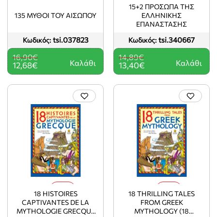
-25%
-10%
15+2 ΠΡΟΣΩΠΑ ΤΗΣ
135 ΜΥΘΟΙ ΤΟΥ ΑΙΣΩΠΟΥ
ΕΛΛΗΝΙΚΗΣ
ΕΠΑΝΑΣΤΑΣΗΣ
tsi.037823
tsi.340667
Κωδικός:
Κωδικός:
16,90€
14,89€
Καλάθι
Καλάθι
12,68€
13,40€
-25%
-25%
18 HISTOIRES
18 THRILLING TALES
CAPTIVANTES DE LA
FROM GREEK
MYTHOLOGIE GRECQUE
MYTHOLOGY (18