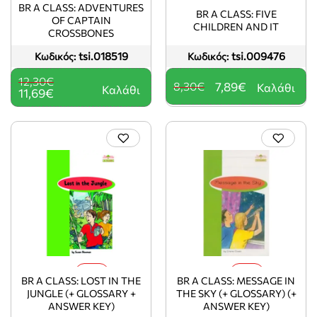
BR A CLASS: ADVENTURES
BR A CLASS: FIVE
OF CAPTAIN
CHILDREN AND IT
CROSSBONES
tsi.018519
tsi.009476
Κωδικός:
Κωδικός:
12,30€
8,30€
7,89€
Καλάθι
Καλάθι
11,69€
-5%
-5%
BR A CLASS: LOST IN THE
BR A CLASS: MESSAGE IN
JUNGLE (+ GLOSSARY +
THE SKY (+ GLOSSARY) (+
ANSWER KEY)
ANSWER KEY)