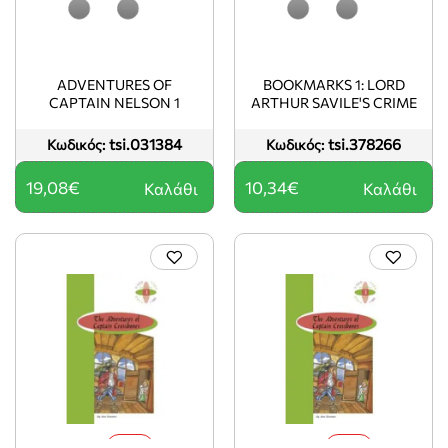
ADVENTURES OF
BOOKMARKS 1: LORD
CAPTAIN NELSON 1
ARTHUR SAVILE'S CRIME
tsi.031384
tsi.378266
Κωδικός:
Κωδικός:
19,08€
10,34€
Καλάθι
Καλάθι
-5%
-5%