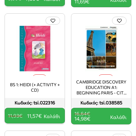
11,69€
-3%
-10%
CAMBRIDGE DISCOVERY
BS 1: HEIDI (+ ACTIVITY +
EDUCATION A1:
CD)
BEGINNING PARIS - CITY
OF LIGHT (+ ONLINE
tsi.022316
tsi.038585
Κωδικός:
Κωδικός:
ACCESS)
16,64€
11,93€
11,57€
Καλάθι
Καλάθι
14,98€