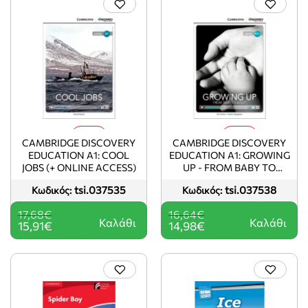
-10%
-10%
CAMBRIDGE DISCOVERY
CAMBRIDGE DISCOVERY
EDUCATION A1: COOL
EDUCATION A1: GROWING
JOBS (+ ONLINE ACCESS)
UP - FROM BABY TO
ADULT (+ ONLINE
tsi.037535
tsi.037538
Κωδικός:
Κωδικός:
ACCESS)
17,68€
16,64€
Καλάθι
Καλάθι
15,91€
14,98€