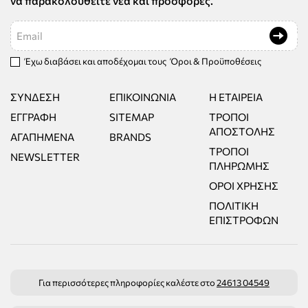
να παρακολουθείτε νέα και προσφορές.
Email
Έχω διαβάσει και αποδέχομαι τους
Όροι & Προϋποθέσεις
ΣΎΝΔΕΣΗ
ΕΠΙΚΟΙΝΩΝΊΑ
Η ΕΤΑΙΡΕΊΑ
ΕΓΓΡΑΦΉ
SITEMAP
ΤΡΌΠΟΙ
ΑΠΟΣΤΟΛΉΣ
ΑΓΑΠΗΜΈΝΑ
BRANDS
ΤΡΌΠΟΙ
NEWSLETTER
ΠΛΗΡΩΜΉΣ
ΌΡΟΙ ΧΡΉΣΗΣ
ΠΟΛΙΤΙΚΉ
ΕΠΙΣΤΡΟΦΏΝ
Για περισσότερες πληροφορίες καλέστε στο
24613 04549