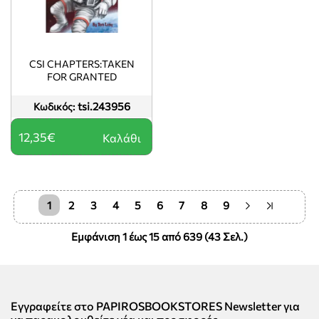
CSI CHAPTERS:TAKEN
FOR GRANTED
tsi.243956
Κωδικός:
12,35€
Καλάθι
1
2
3
4
5
6
7
8
9
Εμφάνιση 1 έως 15 από 639 (43 Σελ.)
Εγγραφείτε στο PAPIROSBOOKSTORES Newsletter για