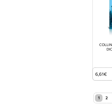
COLLI
DI
6,61€
1
2