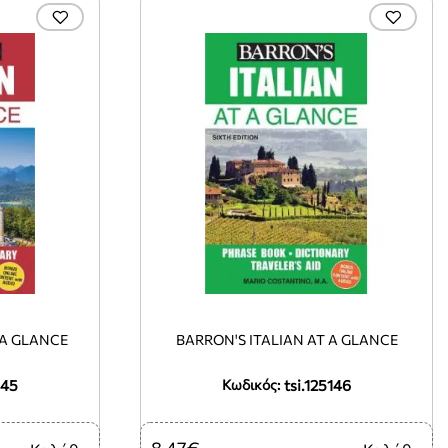
A GLANCE
BARRON'S ITALIAN AT A GLANCE
145
tsi.125146
Κωδικός:
8,47€