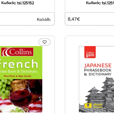
tsi.125152
tsi.125
Κωδικός:
Κωδικός:
8,47€
Καλάθι