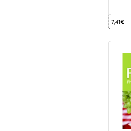
7,41€