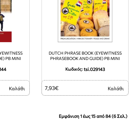
YEWITNESS
DUTCH PHRASE BOOK (EYEWITNESS
) PB MINI
PHRASEBOOK AND GUIDE) PB MINI
144
tsi.029143
Κωδικός:
7,93€
Καλάθι
Καλάθι
Εμφάνιση 1 έως 15 από 84 (6 Σελ.)