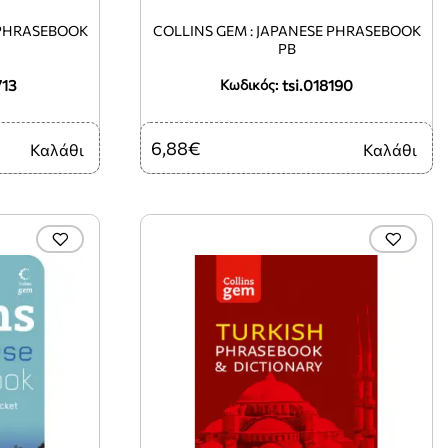
 PHRASEBOOK
COLLINS GEM : JAPANESE PHRASEBOOK
PB
713
tsi.018190
Κωδικός:
6,88€
Καλάθι
Καλάθι