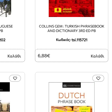
TUGUESE
COLLINS GEM : TURKISH PHRASEBOOK
PB
AND DICTIONARY 3RD ED PB
202
tsi.115721
Κωδικός:
6,88€
Καλάθι
Καλάθι