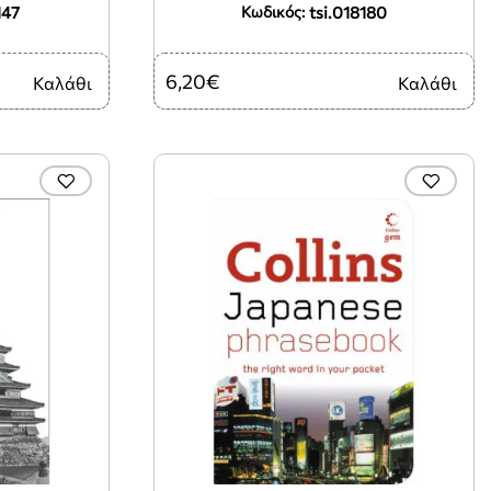
147
tsi.018180
Κωδικός:
6,20€
Καλάθι
Καλάθι