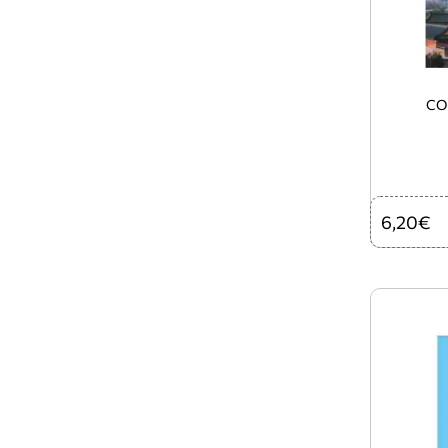
CO
6,20€