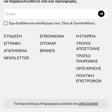
να παρακολουθείτε νέα και προσφορές.
Email
Έχω διαβάσει και αποδέχομαι τους
Όροι & Προϋποθέσεις
ΣΎΝΔΕΣΗ
ΕΠΙΚΟΙΝΩΝΊΑ
Η ΕΤΑΙΡΕΊΑ
ΕΓΓΡΑΦΉ
SITEMAP
ΤΡΌΠΟΙ
ΑΠΟΣΤΟΛΉΣ
ΑΓΑΠΗΜΈΝΑ
BRANDS
ΤΡΌΠΟΙ
NEWSLETTER
ΠΛΗΡΩΜΉΣ
ΌΡΟΙ ΧΡΉΣΗΣ
ΠΟΛΙΤΙΚΉ
ΕΠΙΣΤΡΟΦΏΝ
Για περισσότερες πληροφορίες καλέστε στο
24613 04549