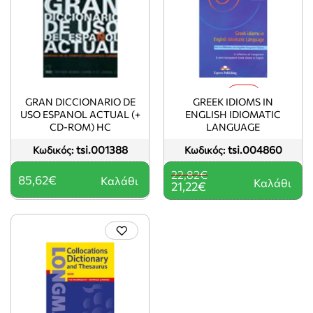
-7%
GRAN DICCIONARIO DE
GREEK IDIOMS IN
USO ESPANOL ACTUAL (+
ENGLISH IDIOMATIC
CD-ROM) HC
LANGUAGE
tsi.001388
tsi.004860
Κωδικός:
Κωδικός:
22,82€
85,62€
Καλάθι
Καλάθι
21,22€