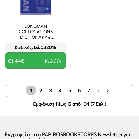
LONGMAN
COLLOCATIONS
DICTIONARY &
THESAURUS (& ONLINE
tsi.032019
Κωδικός:
ACCESS) N/E PB
61,44€
Καλάθι
1
2
3
4
5
6
7
Εμφάνιση 1 έως 15 από 104 (7 Σελ.)
Εγγραφείτε στο PAPIROSBOOKSTORES Newsletter για