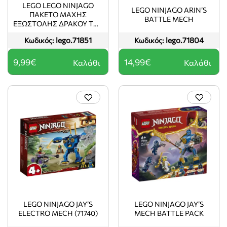
LEGO LEGO NINJAGO
LEGO NINJAGO ARIN’S
ΠΑΚΈΤΟ ΜΆΧΗΣ
BATTLE MECH
ΕΞΩΣΤΟΛΉΣ ΔΡΆΚΟΥ ΤΟΥ
ΚΆΙ (6+) 71851
lego.71851
lego.71804
Κωδικός:
Κωδικός:
9,99€
14,99€
Καλάθι
Καλάθι
LEGO NINJAGO JAY’S
LEGO NINJAGO JAY’S
ELECTRO MECH (71740)
MECH BATTLE PACK