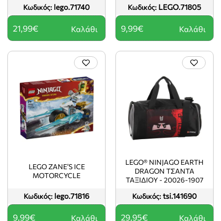
lego.71740
LEGO.71805
Κωδικός:
Κωδικός:
21,99€
9,99€
Καλάθι
Καλάθι
LEGO® NINJAGO EARTH
LEGO ZANE’S ICE
DRAGON ΤΣΑΝΤΑ
MOTORCYCLE
ΤΑΞΙΔΙΟY - 20026-1907
lego.71816
tsi.141690
Κωδικός:
Κωδικός:
9,99€
29,95€
Καλάθι
Καλάθι