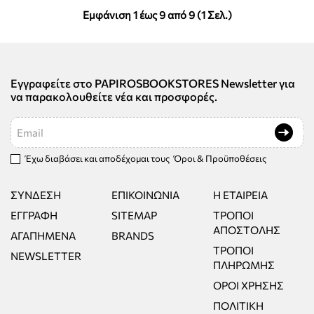
Εμφάνιση 1 έως 9 από 9 (1 Σελ.)
Εγγραφείτε στο PAPIROSBOOKSTORES Newsletter για
να παρακολουθείτε νέα και προσφορές.
Email
Έχω διαβάσει και αποδέχομαι τους
Όροι & Προϋποθέσεις
ΣΎΝΔΕΣΗ
ΕΠΙΚΟΙΝΩΝΊΑ
Η ΕΤΑΙΡΕΊΑ
ΕΓΓΡΑΦΉ
SITEMAP
ΤΡΌΠΟΙ
ΑΠΟΣΤΟΛΉΣ
ΑΓΑΠΗΜΈΝΑ
BRANDS
ΤΡΌΠΟΙ
NEWSLETTER
ΠΛΗΡΩΜΉΣ
ΌΡΟΙ ΧΡΉΣΗΣ
ΠΟΛΙΤΙΚΉ