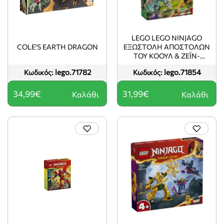
LEGO LEGO NINJAGO
COLE'S EARTH DRAGON
ΕΞΩΣΤΟΛΉ ΑΠΟΣΤΟΛΏΝ
ΤΟΥ ΚΌΟΥΛ & ΖΈΙΝ-
ΔΡΆΚΟΣ (7+) 71854
lego.71782
lego.71854
Κωδικός:
Κωδικός:
34,99€
31,99€
Καλάθι
Καλάθι