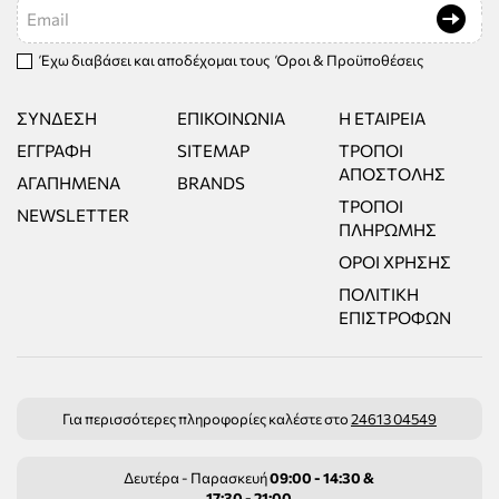
Email
Έχω διαβάσει και αποδέχομαι τους
Όροι & Προϋποθέσεις
ΣΎΝΔΕΣΗ
ΕΠΙΚΟΙΝΩΝΊΑ
Η ΕΤΑΙΡΕΊΑ
ΕΓΓΡΑΦΉ
SITEMAP
ΤΡΌΠΟΙ
ΑΠΟΣΤΟΛΉΣ
ΑΓΑΠΗΜΈΝΑ
BRANDS
ΤΡΌΠΟΙ
NEWSLETTER
ΠΛΗΡΩΜΉΣ
ΌΡΟΙ ΧΡΉΣΗΣ
ΠΟΛΙΤΙΚΉ
ΕΠΙΣΤΡΟΦΏΝ
Για περισσότερες πληροφορίες καλέστε στο
24613 04549
Δευτέρα - Παρασκευή
09:00 - 14:30 &
17:30 - 21:00