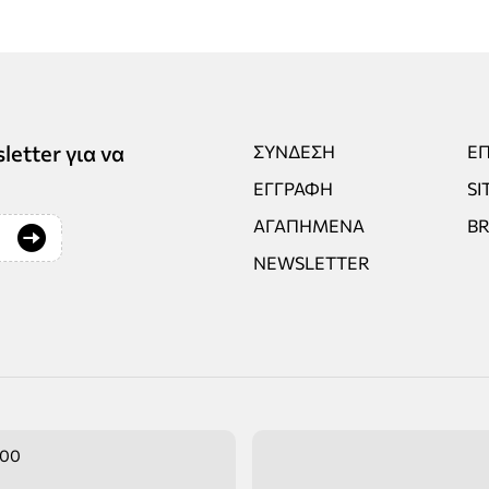
tter για να
ΣΎΝΔΕΣΗ
ΕΠ
ΕΓΓΡΑΦΉ
SI
ΑΓΑΠΗΜΈΝΑ
B
NEWSLETTER
:00