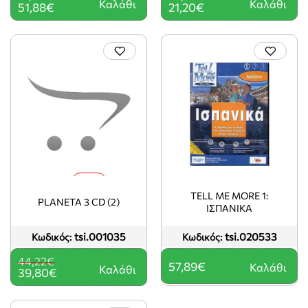
Καλάθι
Καλάθι
51,88€
21,20€
-10%
TELL ME MORE 1:
PLANETA 3 CD (2)
ΙΣΠΑΝΙΚΑ
tsi.001035
tsi.020533
Κωδικός:
Κωδικός:
44,22€
57,89€
Καλάθι
Καλάθι
39,80€