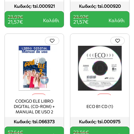
tsi.000921
tsi.000920
Κωδικός:
Κωδικός:
23,97€
23,97€
Καλάθι
Καλάθι
21,57€
21,57€
-10%
-10%
CODIGO ELE LIBRO
DIGITAL (CD-ROM) +
ECO B1 CD (1)
MANUAL DE USO 2
tsi.066373
tsi.000975
Κωδικός:
Κωδικός:
57,64€
23,56€