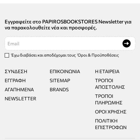
Εγγραφείτε στο PAPIROSBOOKSTORES Newsletter για
να παρακολουθείτε νέα και προσφορές.
Email
Έχω διαβάσει και αποδέχομαι τους
Όροι & Προϋποθέσεις
ΣΎΝΔΕΣΗ
ΕΠΙΚΟΙΝΩΝΊΑ
Η ΕΤΑΙΡΕΊΑ
ΕΓΓΡΑΦΉ
SITEMAP
ΤΡΌΠΟΙ
ΑΠΟΣΤΟΛΉΣ
ΑΓΑΠΗΜΈΝΑ
BRANDS
ΤΡΌΠΟΙ
NEWSLETTER
ΠΛΗΡΩΜΉΣ
ΌΡΟΙ ΧΡΉΣΗΣ
ΠΟΛΙΤΙΚΉ
ΕΠΙΣΤΡΟΦΏΝ