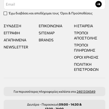
Email
Έχω διαβάσει και αποδέχομαι τους
Όροι & Προϋποθέσεις
ΣΎΝΔΕΣΗ
ΕΠΙΚΟΙΝΩΝΊΑ
Η ΕΤΑΙΡΕΊΑ
ΕΓΓΡΑΦΉ
SITEMAP
ΤΡΌΠΟΙ
ΑΠΟΣΤΟΛΉΣ
ΑΓΑΠΗΜΈΝΑ
BRANDS
ΤΡΌΠΟΙ
NEWSLETTER
ΠΛΗΡΩΜΉΣ
ΌΡΟΙ ΧΡΉΣΗΣ
ΠΟΛΙΤΙΚΉ
ΕΠΙΣΤΡΟΦΏΝ
Για περισσότερες πληροφορίες καλέστε στο
24613 04549
Δευτέρα - Παρασκευή
09:00 - 14:30 &
17:30 - 21:00